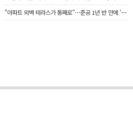
"아파트 외벽 테라스가 통째로"…준공 1년 반 만에 '아찔 사고'