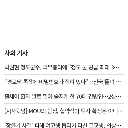
사회 기사
박권현 청도군수, 국무총리에 "청도 물 공급 최대 3만t 늘려달라"
"경로당 통장에 비밀번호가 적혀 있다"…전국 돌며 경로당 13곳 턴 30대 구속
휠체어 환자 발로 밀어 숨지게 한 70대 간병인…2심도 집행유예
[시사뒷담] MOU의 함정, 협약식이 투자 확정은 아니긴 해
'장윤기 사건' 피해 여고생 돕다가 다친 고교생, 의상자 인정