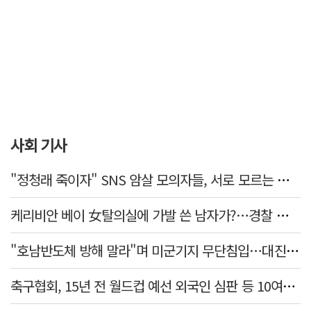
사회 기사
"정청래 죽이자" SNS 암살 모의자들, 서로 모르는 사이였다…檢송치
케리비안 베이 女탈의실에 가발 쓴 남자가?…경찰 추적 중
"호남반도체 방해 말라"며 미군기지 무단침입…대진연 회원 3명 '구속'
축구협회, 15년 전 월드컵 예선 외국인 심판 등 10여명에 '성 접대'