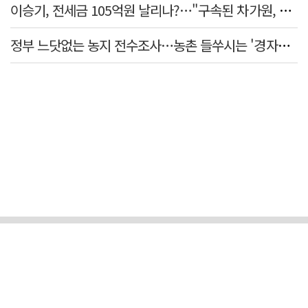
이승기, 전세금 105억원 날리나?…"구속된 차가원, 형사 범죄 영역"
정부 느닷없는 농지 전수조사…농촌 들쑤시는 '경자유전'의 칼날