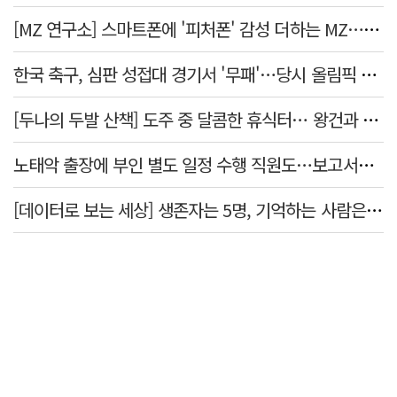
[MZ 연구소] 스마트폰에 '피처폰' 감성 더하는 MZ… 히퍼와 줄이어폰
한국 축구, 심판 성접대 경기서 '무패'…당시 올림픽 감독은 홍명보
[두나의 두발 산책] 도주 중 달콤한 휴식터… 왕건과 지명 산책
노태악 출장에 부인 별도 일정 수행 직원도…보고서엔 '공식일정 참석'
[데이터로 보는 세상] 생존자는 5명, 기억하는 사람은 늘었다