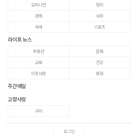
오피니언
정치
경제
사회
국제
스포츠
라이프 뉴스
부동산
문화
교육
건강
이웃사랑
동정
주간매일
고향사랑
구미
로그인