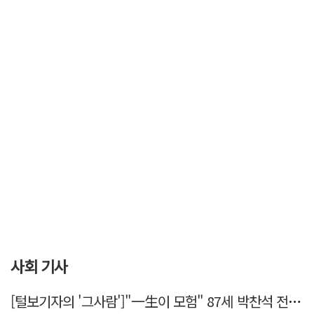
사회 기사
[털보기자의 '그사람']"一生이 모험" 87세 박찬석 전 경북대 총장