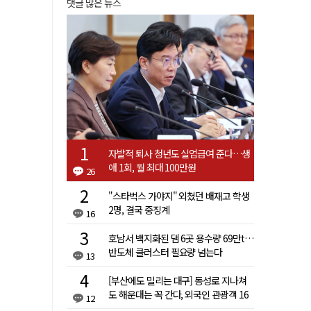
댓글 많은 뉴스
자발적 퇴사 청년도 실업급여 준다…생
애 1회, 월 최대 100만원
26
"스타벅스 가야지" 외쳤던 배재고 학생
2명, 결국 중징계
16
호남서 백지화된 댐 6곳 용수량 69만t…
반도체 클러스터 필요량 넘는다
13
[부산에도 밀리는 대구] 동성로 지나쳐
도 해운대는 꼭 간다, 외국인 관광객 16
12
배 차이