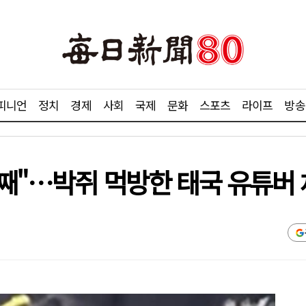
피니언
정치
경제
사회
국제
문화
스포츠
라이프
방송
어째"…박쥐 먹방한 태국 유튜버