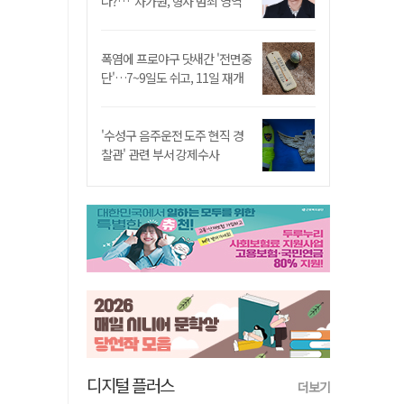
나?…"차가원, 형사 범죄 영역"
폭염에 프로야구 닷새간 '전면중
단'…7~9일도 쉬고, 11일 재개
'수성구 음주운전 도주 현직 경
찰관' 관련 부서 강제수사
디지털 플러스
더보기