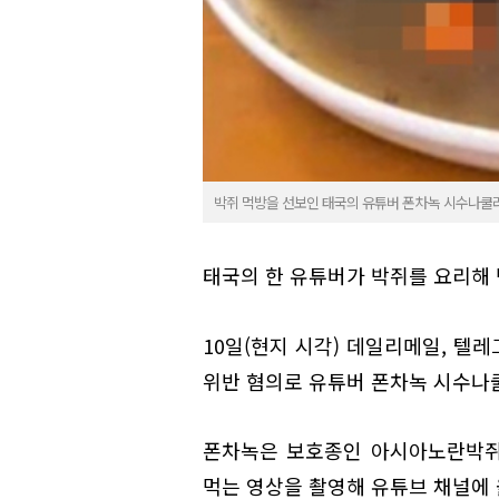
박쥐 먹방을 선보인 태국의 유튜버 폰차녹 시수나쿨라
태국의 한 유튜버가 박쥐를 요리해
10일(현지 시각) 데일리메일, 텔
위반 혐의로 유튜버 폰차녹 시수나
폰차녹은 보호종인 아시아노란박쥐
먹는 영상을 촬영해 유튜브 채널에 