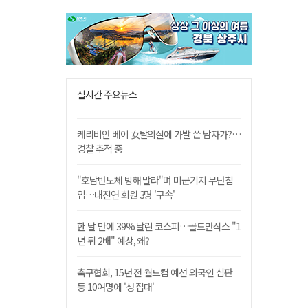
실시간 주요뉴스
케리비안 베이 女탈의실에 가발 쓴 남자가?…
경찰 추적 중
"호남반도체 방해 말라"며 미군기지 무단침
입…대진연 회원 3명 '구속'
한 달 만에 39% 날린 코스피…골드만삭스 "1
년 뒤 2배" 예상, 왜?
축구협회, 15년 전 월드컵 예선 외국인 심판
등 10여명에 '성 접대'