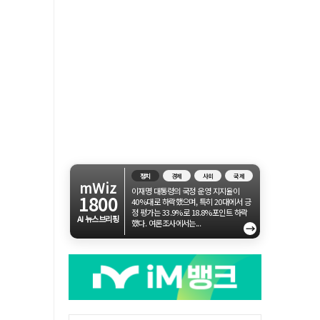
정치
경제
사회
국제
mWiz
이재명 대통령의 국정 운영 지지율이
1800
40%대로 하락했으며, 특히 20대에서 긍
정 평가는 33.9%로 18.8%포인트 하락
AI 뉴스브리핑
했다. 여론조사에서는...
→