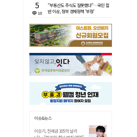
"부동산도 주식도 잘못했다"…국민 절
반 이상, 정부 경제정책 '부정'
10
이슈&뉴스
이승기, 전세금 105억 날리