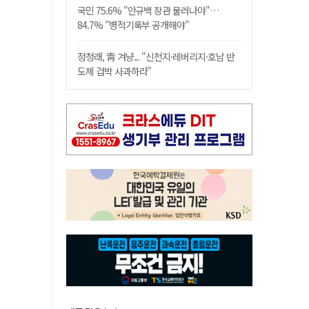
국민 75.6% "안규백 장관 물러나야"…
84.7% "병적기록부 공개해야"
정청래, 靑 겨냥... "신천지·레버리지·호남 반
도체 겁박 사과하라"