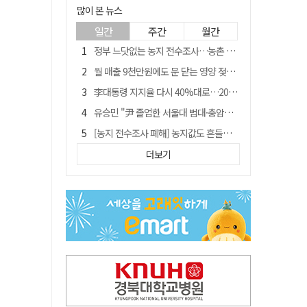
많이 본 뉴스
일간
주간
월간
정부 느닷없는 농지 전수조사…농촌 들쑤시는 '경자유전'의 칼날
월 매출 9천만원에도 문 닫는 영양 젖소농장… "일할 사람이 없어"
李대통령 지지율 다시 40%대로…20대는 18.8%p 급락
유승민 "尹 졸업한 서울대 법대·충암고도 없애야"…李 육사 통합 직격
[농지 전수조사 폐해] 농지값도 흔들리나…"도지 막히면 헐값 매물 나올 수도"
[농지 전수조사 폐해] '쌀 받고 논 내 준' 도지농 이제 어쩌나?
더보기
지역활성화 펀드 9호…포항 AI 데이터센터에 6천억 투입
국민 51.9% "李 대통령 재판 재개 필요하다"
경북 영천시, 9월부터 11월까지 반값 여행 혜택 제공
아쉬운 태클