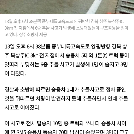
13일 오후 6시 38분쯤 중부내륙고속도로 양평방향 경북 상주 북상주IC
3km 전 지점에서 6중 추돌 사고가 발생해 소방대원들이 구조활동을 벌이
고 있다. 상주소방서 제공
13일 오후 6시 38분쯤 중부내륙고속도로 양평방향 경북 상
주 북상주IC 3㎞ 전 지점에서 승용차 5대와 1톤(t) 트럭 등이
잇따라 부딪히는 6중 추돌 사고가 발생해 1명이 숨지고 3명
이 다쳤다.
경찰과 소방에 따르면 승용차 2대가 추돌사고로 정차 중인
것을 뒤따르던 차량이 발견하지 못해 추돌하면서 연쇄 추돌
사고로 이어졌다.
이 사고로 전체 탑승자 10명 중 트럭과 쏘나타 승용차 사이
에 낀 SM5 승용차 동승자 70대 남성이 숨졌으며 3명이 크고