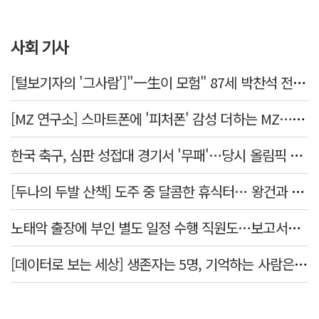
사회 기사
[털보기자의 '그사람']"一生이 모험" 87세 박찬석 전 경북대 총장
[MZ 연구소] 스마트폰에 '피처폰' 감성 더하는 MZ… 히퍼와 줄이어폰
한국 축구, 심판 성접대 경기서 '무패'…당시 올림픽 감독은 홍명보
[두나의 두발 산책] 도주 중 달콤한 휴식터… 왕건과 지명 산책
노태악 출장에 부인 별도 일정 수행 직원도…보고서엔 '공식일정 참석'
[데이터로 보는 세상] 생존자는 5명, 기억하는 사람은 늘었다