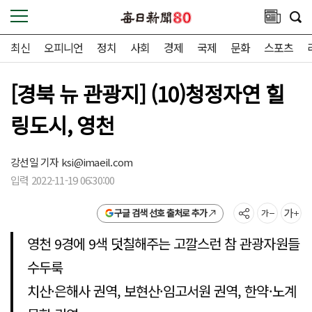
최신
오피니언
정치
사회
경제
국제
문화
스포츠
[경북 뉴 관광지] (10)청정자연 힐
링도시, 영천
강선일 기자
ksi@imaeil.com
입력 2022-11-19 06:30:00
구글 검색 선호 출처로 추가
영천 9경에 9색 덧칠해주는 고깔스런 참 관광자원들
수두룩
치산·은해사 권역, 보현산·임고서원 권역, 한약·노계