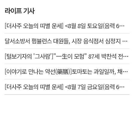
라이프 기사
[더사주 오늘의 띠별 운세] <8월 8일 토요일(음력 6월26일)>
달서소방서 펌뷸런스 대원들, 시장 음식점서 심정지 환자 생명 살려
[털보기자의 '그사람']"一生이 모험" 87세 박찬석 전 경북대 총장
[이야기로 만나는 약선(藥膳)]토마토는 과일일까, 채소일까
[더사주 오늘의 띠별 운세] <8월 7일 금요일(음력 6월25일)>