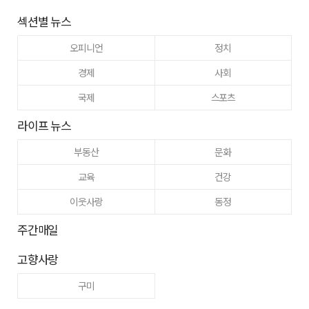
섹션별 뉴스
오피니언
정치
경제
사회
국제
스포츠
라이프 뉴스
부동산
문화
교육
건강
이웃사랑
동정
주간매일
고향사랑
구미