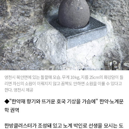
영천시 북안면에 있는 돌할매 모습. 무게 10kg, 지름 25cm의 화강암이 들
리면 자신의 소원이 이뤄지지 않고 꼼짝도 안하면 소원을 이룰 수 있다고
한다. 영천시 제공
◆"한약재 향기와 뜨거운 호국 기상을 가슴에" 한약·노계문
학 권역
한방클러스터가 조성돼 있고 노계 박인로 선생을 모시는 도