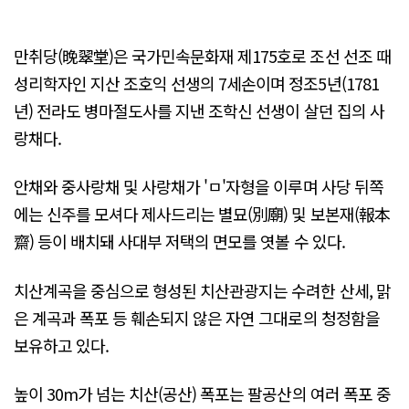
만취당(晩翠堂)은 국가민속문화재 제175호로 조선 선조 때
성리학자인 지산 조호익 선생의 7세손이며 정조5년(1781
년) 전라도 병마절도사를 지낸 조학신 선생이 살던 집의 사
랑채다.
안채와 중사랑채 및 사랑채가 'ㅁ'자형을 이루며 사당 뒤쪽
에는 신주를 모셔다 제사드리는 별묘(別廟) 및 보본재(報本
齋) 등이 배치돼 사대부 저택의 면모를 엿볼 수 있다.
치산계곡을 중심으로 형성된 치산관광지는 수려한 산세, 맑
은 계곡과 폭포 등 훼손되지 않은 자연 그대로의 청정함을
보유하고 있다.
높이 30m가 넘는 치산(공산) 폭포는 팔공산의 여러 폭포 중