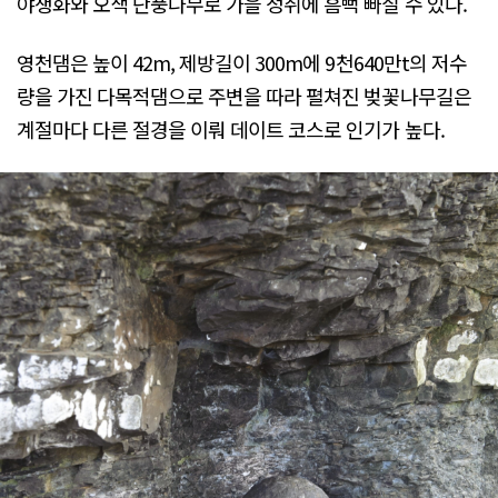
야생화와 오색 단풍나무로 가을 정취에 흠뻑 빠질 수 있다.
영천댐은 높이 42m, 제방길이 300m에 9천640만t의 저수
량을 가진 다목적댐으로 주변을 따라 펼쳐진 벚꽃나무길은
계절마다 다른 절경을 이뤄 데이트 코스로 인기가 높다.