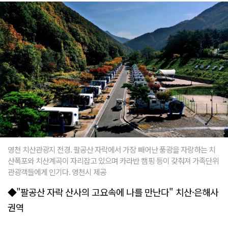
영천 치산관광지 전경. 팔공산 자락에서 가장 빼어난 풍광을 자랑하는 치
산폭포와 치산계곡이 자리잡고 있으며 카라반 캠핑 등이 갖춰져 가족단위
관광객들에게 인기다. 영천시 제공
◆"팔공산 자락 산사의 고요속에 나를 만난다" 치산·은해사
권역