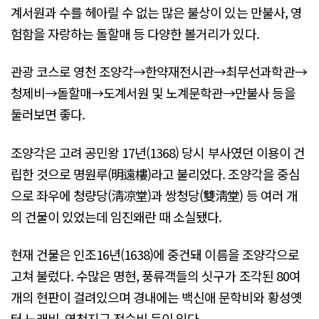
계서원과 수를 헤아릴 수 없는 많은 불상이 있는 만불사, 영
험함을 자랑하는 돌할매 등 다양한 볼거리가 있다.
관광 코스로 영천 조양각→한약재전시관→최무선과학관→
청제비→돌할매→도계서원 및 노계문학관→만불사 등을
둘러보면 좋다.
조양각은 고려 공민왕 17년(1368) 당시 부사였던 이용이 건
립한 것으로 명원루(明遠樓)라고 불리었다. 조양각을 중심
으로 좌우에 청량당(淸凉堂)과 쌍청당(雙淸堂) 등 여러 개
의 건물이 있었는데 임진왜란 때 소실됐다.
현재 건물은 인조16년(1638)에 중건돼 이름을 조양각으로
고쳐 불렀다. 수많은 명현, 풍류객들의 싯구가 조각된 80여
개의 현판이 걸려있으며 경내에는 백신애 문학비와 황성옛
터 노래비, 영천지구 전승비 등이 있다.