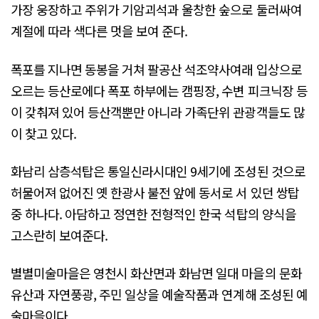
가장 웅장하고 주위가 기암괴석과 울창한 숲으로 둘러싸여
계절에 따라 색다른 멋을 보여 준다.
폭포를 지나면 동봉을 거쳐 팔공산 석조약사여래 입상으로
오르는 등산로에다 폭포 하부에는 캠핑장, 수변 피크닉장 등
이 갖춰져 있어 등산객뿐만 아니라 가족단위 관광객들도 많
이 찾고 있다.
화남리 삼층석탑은 통일신라시대인 9세기에 조성된 것으로
허물어져 없어진 옛 한광사 불전 앞에 동서로 서 있던 쌍탑
중 하나다. 아담하고 정연한 전형적인 한국 석탑의 양식을
고스란히 보여준다.
별별미술마을은 영천시 화산면과 화남면 일대 마을의 문화
유산과 자연풍광, 주민 일상을 예술작품과 연계해 조성된 예
술마을이다.