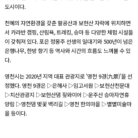
도시이다.
천혜의 자연환경을 갖춘 팔공산과 보현산 자락에 위치하면
서 카라반 캠핑, 산림욕, 트레킹, 승마 등 다양한 체험 시설들
이 갖춰져 있다. 포은 정몽주 선생의 일대기와 500년이 넘은
은행나무, 한방 향기 등 역사와 시간의 흐름도 느껴볼 수 있
다.
영천시는 2020년 지역 대표 관광지로 '영천 9경(九景)'을 선
정했다. 영천 9경은 ▷은해사 ▷임고서원 ▷보현산천문대
▷치산관광지 ▷보현산댐 짚와이어 ▷운주산 승마자연휴
양림 ▷영천댐 벚꽃 백리길 ▷영천 한의마을 ▷별별미술마
을 등이다.