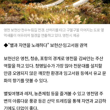
영천 보현산 천수누림길 전경. 산허리를 타고 구불구불 이어지는 도로 옆
억새풀이 어우러져 절경을 연출하고 있다. 영천시 제공
◆"별과 자연을 노래하다" 보현산·임고서원 권역
보현산은 영천, 청송, 포항의 경계로 영천을 감싸안는 주산
역할을 하고 있다. 청명일수가 가장 많아 천문대를 설치할
만큼 오염되지 않은 깨끗한 환경과 임고서원 등에서 유교 문
화의 향기를 맛볼 수 있다.
별빛여행과 레저, 농촌체험 등을 즐겨볼 수 있고 영천댐 주
변의 아름다운 풍광 등은 산악 트레킹을 통해 자연과 교감하
기에도 더없이 좋다.