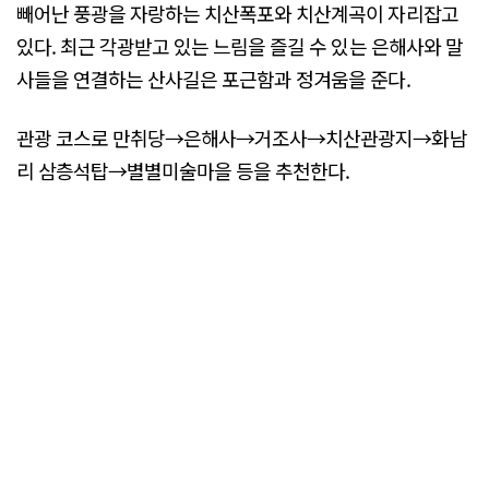
빼어난 풍광을 자랑하는 치산폭포와 치산계곡이 자리잡고
있다. 최근 각광받고 있는 느림을 즐길 수 있는 은해사와 말
사들을 연결하는 산사길은 포근함과 정겨움을 준다.
관광 코스로 만취당→은해사→거조사→치산관광지→화남
리 삼층석탑→별별미술마을 등을 추천한다.