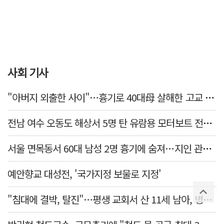
사회 기사
"아버지 외출한 사이"…흉기로 40대母 살해한 고교 자퇴생, 구속 기로에
전남 여수 오동도 해상서 5명 탄 유람용 모터보트 전복…2명 숨져
서울 면목동서 60대 남성 2명 흉기에 숨져…지인 관계로 추정
예안향교 대성전, '국가지정 보물로 지정'
"침대에 결박, 탈진"…평생 교회서 산 11세 남아, 병원 이송 끝 숨져