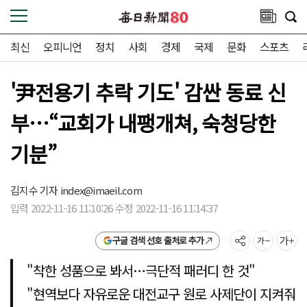
최신
오피니언
정치
사회
경제
국제
문화
스포츠
'尹전용기 추락 기도' 감싼 동료 신
부…“교회가 내팽개쳐, 숙청당한
기분”
김지수 기자
index@imaeil.com
입력 2022-11-16 11:10:26 수정 2022-11-16 11:14:37
구글 검색 선호 출처로 추가
"착한 성품으로 봐서…극단적 패러디 한 것"
"현역보다 자유로운 대전교구 원로 사제단이 지켜줘