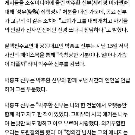
게시물을 소셜미디어에 올린 박주환 신부(세례명 미카엘)에
대해 '성무(聖務) 집행정지' 처분을 내린 가운데, 동료 신부
가 교구의 이 같은 조치에 "교회가 그를 내팽개치고 자기들
의 안일과 신자 안전에만 신경 쓰다니 참담하다"고 밝혔다.
탈핵천주교연대 공동대표인 박홍표 신부는 지난 15일 저녁
자신의 페이스북을 통해 "숙청당한 기분이다. 얼마나 가슴
이 아플까"라며 박주환 신부를 감쌌다.
박홍표 신부는 박주환 신부와 함께 보낸 시간과 인연을 언급
하며 그를 두둔했다.
박홍표 신부는 "박주환 신부는 나와 한 건물에서 오랫동안
함께 먹고 자고 한 적이 있었다. 그때부터 시국 얘기를 나누
며 눈빛만 봐도 형하고 아우 부르며 사랑했다. 의기투합한
우리는 도원결의를 했다"며 "정의감 넘치는 그의 에너지는