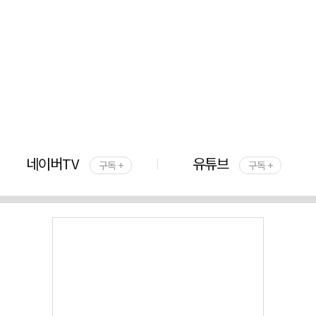
네이버TV
유튜브
구독 +
구독 +