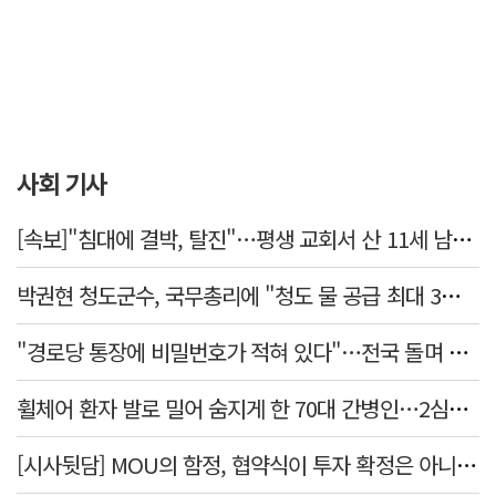
사회 기사
[속보]"침대에 결박, 탈진"…평생 교회서 산 11세 남아, 병원 이송 끝 숨져
박권현 청도군수, 국무총리에 "청도 물 공급 최대 3만t 늘려달라"
"경로당 통장에 비밀번호가 적혀 있다"…전국 돌며 경로당 13곳 턴 30대 구속
휠체어 환자 발로 밀어 숨지게 한 70대 간병인…2심도 집행유예
[시사뒷담] MOU의 함정, 협약식이 투자 확정은 아니긴 해