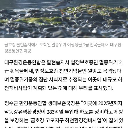
금호강 팔현습지에서 포착된 멸종위기 야생생물 2급 흰목물떼새. 대구환
경운동연합 제공
대구환경운동연합은 팔현습지서 법정보호종인 멸종위기 2
급 흰목물떼새, 법정보호종 천연기념물인 원앙도 목격됐다
며 멸종위기종의 집단 서식지로 추정되는 이곳에 대규모 하
천정비사업이 계획돼 있는 것에 대해 우려를 표시했다.
정수근 환경운동연합 생태보존국장은 "이곳에 2025년까지
낙동강유역환경청이 283억원 투입해 하도를 정비하고 제방
을 보강하는 '금호강 고모지구 하천환경정비사업'이 잡혀 있