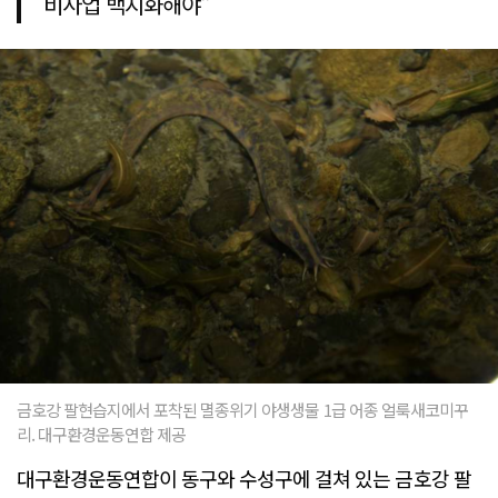
비사업 백지화해야"
금호강 팔현습지에서 포착된 멸종위기 야생생물 1급 어종 얼룩새코미꾸
리. 대구환경운동연합 제공
대구환경운동연합이 동구와 수성구에 걸쳐 있는 금호강 팔