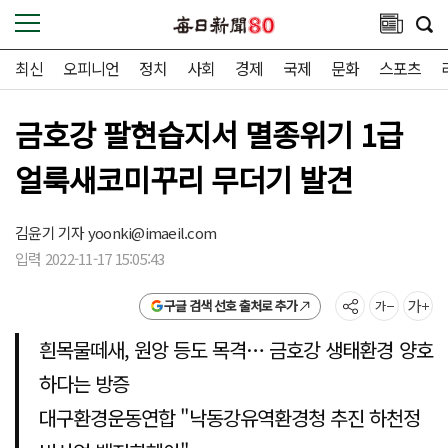
최신
오피니언
정치
사회
경제
국제
문화
스포츠
금호강 팔현습지서 멸종위기 1급
얼룩새코미꾸리 무더기 발견
김윤기 기자
yoonki@imaeil.com
입력 2022-11-17 15:05:43
구글 검색 선호 출처로 추가
흰목물떼새, 원앙 등도 목격… 금호강 생태환경 양호
하다는 방증
대구환경운동연합 "낙동강유역환경청 추진 하천정