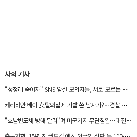
사회 기사
"정청래 죽이자" SNS 암살 모의자들, 서로 모르는 사이였다…檢송치
케리비안 베이 女탈의실에 가발 쓴 남자가?…경찰 추적 중
"호남반도체 방해 말라"며 미군기지 무단침입…대진연 회원 3명 '구속'
축구협회, 15년 전 월드컵 예선 외국인 심판 등 10여명에 '성 접대'