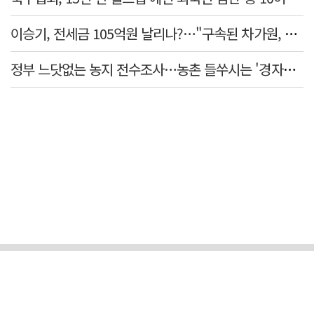
이승기, 전세금 105억원 날리나?…"구속된 차가원, 형사 범죄 영역"
정부 느닷없는 농지 전수조사…농촌 들쑤시는 '경자유전'의 칼날