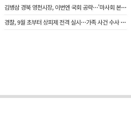
김병삼 경북 영천시장, 이번엔 국회 공략…'마사회 본사 이전·광역교통망 확충' 요청
경찰, 9월 초부터 상피제 전격 실시…가족 사건 수사 못해