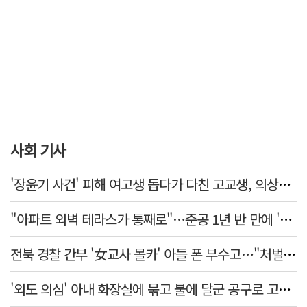
사회 기사
'장윤기 사건' 피해 여고생 돕다가 다친 고교생, 의상자 인정
"아파트 외벽 테라스가 통째로"…준공 1년 반 만에 '아찔 사고'
전북 경찰 간부 '女교사 몰카' 아들 폰 부수고…"처벌 못하는 사안" 내부망에 글
'외도 의심' 아내 화장실에 묶고 불에 달군 공구로 고문…남편 검거