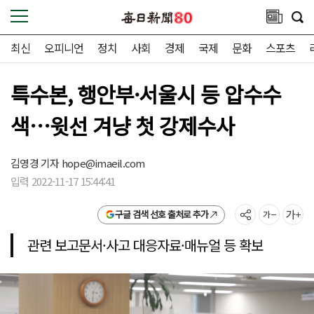
최신
오피니언
정치
사회
경제
국제
문화
스포츠
특수본, 행안부·서울시 등 압수수
색…윗선 겨냥 첫 강제수사
김영경 기자
hope@imaeil.com
입력 2022-11-17 15:44:41
구글 검색 선호 출처로 추가
관련 보고문서·사고 대응자료·매뉴얼 등 확보