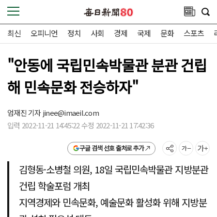
최신
오피니언
정치
사회
경제
국제
문화
스포츠
"안동에 국립민속박물관 분관 건립
해 민속문화 전승하자"
엄재진 기자
jinee@imaeil.com
입력 2022-11-21 14:45:22 수정 2022-11-21 17:42:36
구글 검색 선호 출처로 추가
김형동·소병철 의원, 18일 국립민속박물관 지방분관
건립 학술포럼 개최
지역경제와 민속문화, 예술문화 활성화 위해 지방분