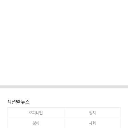
섹션별 뉴스
오피니언
정치
경제
사회