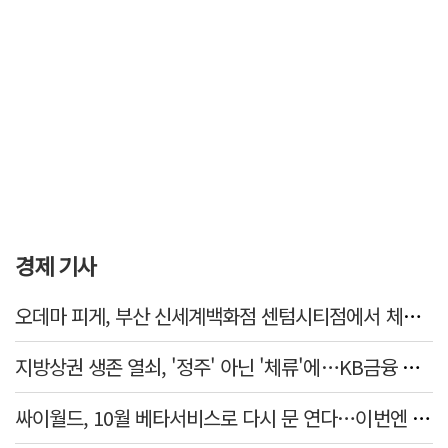
경제 기사
오데마 피게, 부산 신세계백화점 센텀시티점에서 체험형 전시 31일까지
지방상권 생존 열쇠, '정주' 아닌 '체류'에…KB금융 데이터로 본 소상공인 경제
싸이월드, 10월 베타서비스로 다시 문 연다…이번엔 진짜 부활할까