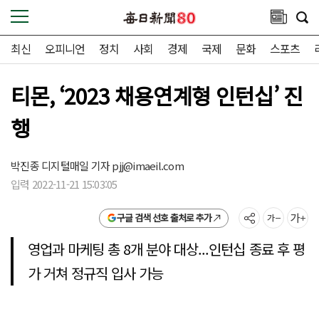
최신
오피니언
정치
사회
경제
국제
문화
스포츠
티몬, ‘2023 채용연계형 인턴십’ 진
행
박진종 디지털매일 기자
pjj@imaeil.com
입력 2022-11-21 15:03:05
구글 검색 선호 출처로 추가
영업과 마케팅 총 8개 분야 대상...인턴십 종료 후 평
가 거쳐 정규직 입사 가능