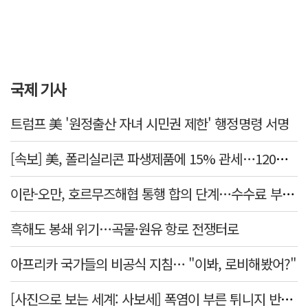
국제 기사
트럼프 美 '원정출산 자녀 시민권 제한' 행정명령 서명
[속보] 美, 폴리실리콘 파생제품에 15% 관세…120일 뒤 발효
이란-오만, 호르무즈해협 통행 합의 단계…수수료 부과되나
흑해도 봉쇄 위기…곡물·원유 항로 전쟁터로
아프리카 국가들의 비공식 지침… "이봐, 로비해봤어?"
[사진으로 보는 세계: 사보세] 폭염이 부른 튀니지 반정부 시위