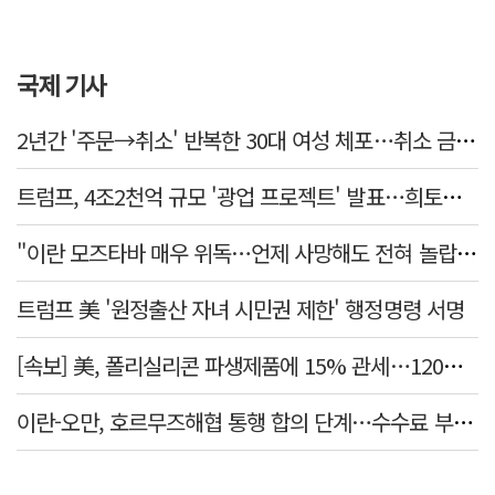
국제 기사
2년간 '주문→취소' 반복한 30대 여성 체포…취소 금액만 400억 원
트럼프, 4조2천억 규모 '광업 프로젝트' 발표…희토류 탈중국 속도
"이란 모즈타바 매우 위독…언제 사망해도 전혀 놀랍지 않아"
트럼프 美 '원정출산 자녀 시민권 제한' 행정명령 서명
[속보] 美, 폴리실리콘 파생제품에 15% 관세…120일 뒤 발효
이란-오만, 호르무즈해협 통행 합의 단계…수수료 부과되나