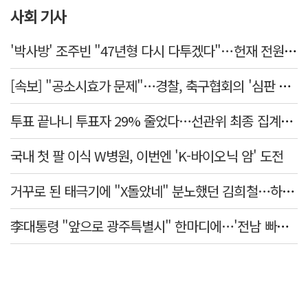
사회 기사
'박사방' 조주빈 "47년형 다시 다투겠다"…헌재 전원일치 기각
[속보] "공소시효가 문제"…경찰, 축구협회의 '심판 성접대' 수사 여부 검토한다
투표 끝나니 투표자 29% 줄었다…선관위 최종 집계서 수백명 '증발'
국내 첫 팔 이식 W병원, 이번엔 'K-바이오닉 암' 도전
거꾸로 된 태극기에 "X돌았네" 분노했던 김희철…하루만에 사과
李대통령 "앞으로 광주특별시" 한마디에…'전남 빠진 약칭' 논란 재점화