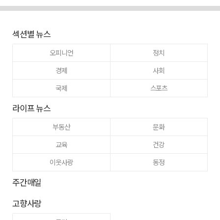
섹션별 뉴스
오피니언
정치
경제
사회
국제
스포츠
라이프 뉴스
부동산
문화
교육
건강
이웃사랑
동정
주간매일
고향사랑