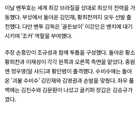
이날 벤투호는 세계 최강 브라질을 상대로 최상의 전력을 가
동했다. 부상에서 돌아온 김민재, 황희찬까지 모두 선발 출
전했다. 다만 벤투 감독은 '골든보이' 이강인은 벤치에 대기
시키며 '조커' 역할을 부여했다.
주장 손흥민이 조규성과 함께 투톱을 구성했다. 돌아온 황소
황희찬과 이재성이 각각 왼쪽과 오른쪽 측면을 맡았다. 중원
엔 정우영(알 사드)과 황인범이 출격했다. 수비수에는 돌아
온 '괴물 수비수' 김민재와 김영권과 손발을 맞췄다. 좌우 풀
백에는 김진수와 김문환이 나섰고 골키퍼 장갑은 김승규가
꼈다.