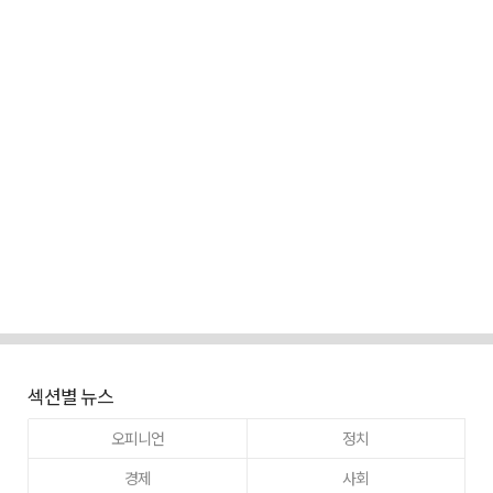
섹션별 뉴스
오피니언
정치
경제
사회