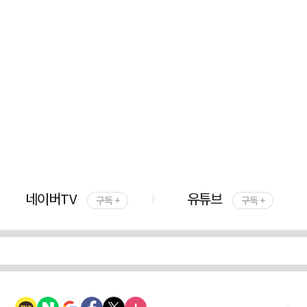
네이버TV
유튜브
구독 +
구독 +