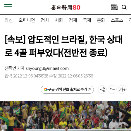
최신
오피니언
정치
사회
경제
국제
문화
스포츠
[속보] 압도적인 브라질, 한국 상대
로 4골 퍼부었다(전반전 종료)
신중언 기자
shyoung3@imaeil.com
입력 2022-12-06 04:58:28 수정 2022-12-06 05:26:56
구글 검색 선호 출처로 추가