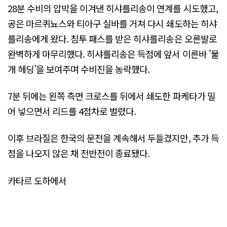
28분 수비의 압박을 이겨낸 히샤를리송이 연계를 시도했고,
공은 마르퀴뇨스와 티아구 실바를 거쳐 다시 쇄도하는 히샤
를리송에게 왔다. 침투 패스를 받은 히샤를리송은 오른발로
완벽하게 마무리했다. 히샤를리송은 득점에 앞서 이른바 '물
개 헤딩'을 보여주며 수비진을 농락했다.
7분 뒤에는 왼쪽 측면 크로스를 뒤에서 쇄도한 파케타가 밀
어 넣으면서 리드를 4점차로 벌렸다.
이후 브라질은 한국의 문전을 계속해서 두들겼지만, 추가 득
점을 나오지 않은 채 전반전이 종료됐다.
카타르 도하에서