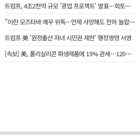
트럼프, 4조2천억 규모 '광업 프로젝트' 발표…희토류 탈중국 속도
"이란 모즈타바 매우 위독…언제 사망해도 전혀 놀랍지 않아"
트럼프 美 '원정출산 자녀 시민권 제한' 행정명령 서명
[속보] 美, 폴리실리콘 파생제품에 15% 관세…120일 뒤 발효