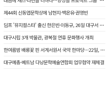
대금에 재즈·라틴을 더하다…양성필 프로젝트 그룹 '必 so Good' 공연
제44회 신동엽문학상에 남현지·백온유·권영빈
딤프 '뮤지컬스타' 출신 한은빈·이동규, 26일 대구서 첫 콘서트
대구시립 3개 박물관, 광복절 연휴 문화행사 개최
한여름밤 배롱꽃 핀 서계서원서 국악 한마당…22일, 트래덜반 공연
대구예총-베트남 다낭문학예술연합회 업무협약 재체결