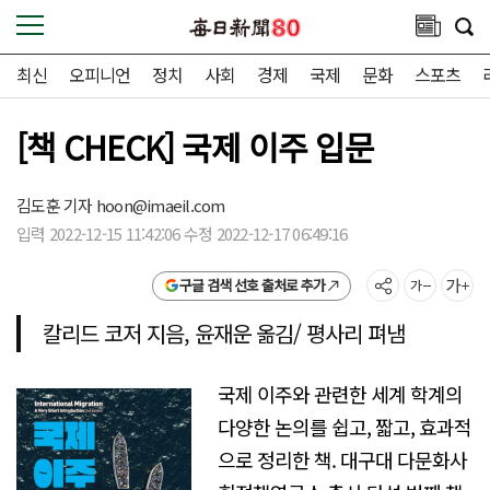
최신
오피니언
정치
사회
경제
국제
문화
스포츠
[책 CHECK] 국제 이주 입문
김도훈 기자
hoon@imaeil.com
입력 2022-12-15 11:42:06 수정 2022-12-17 06:49:16
구글 검색 선호 출처로 추가
칼리드 코저 지음, 윤재운 옮김/ 평사리 펴냄
국제 이주와 관련한 세계 학계의
다양한 논의를 쉽고, 짧고, 효과적
으로 정리한 책. 대구대 다문화사