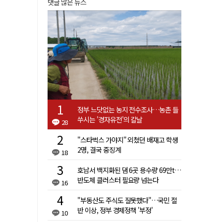
댓글 많은 뉴스
정부 느닷없는 농지 전수조사…농촌 들
쑤시는 '경자유전'의 칼날
28
"스타벅스 가야지" 외쳤던 배재고 학생
2명, 결국 중징계
18
호남서 백지화된 댐 6곳 용수량 69만t…
반도체 클러스터 필요량 넘는다
16
"부동산도 주식도 잘못했다"…국민 절
반 이상, 정부 경제정책 '부정'
10