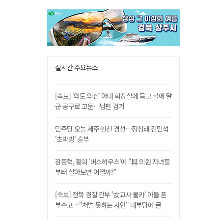
실시간 주요뉴스
[속보] '외도 의심' 아내 화장실에 묶고 불에 달
군 공구로 고문…남편 검거
민주당 오늘 제주·인천 경선…정청래·김민석
'초박빙' 승부
장동혁, 황희 '버스하우스'에 "與 의원 자녀들
부터 살아보면 어떨까?"
[속보] 전북 경찰 간부 '女교사 몰카' 아들 폰
부수고…"처벌 못하는 사안" 내부망에 글