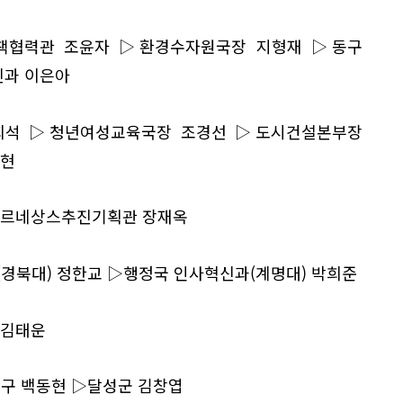
책협력관 조윤자 ▷환경수자원국장 지형재 ▷동구
신과 이은아
희석 ▷청년여성교육국장 조경선 ▷도시건설본부장
강현
강르네상스추진기획관 장재옥
경북대) 정한교 ▷행정국 인사혁신과(계명대) 박희준
 김태운
구 백동현 ▷달성군 김창엽