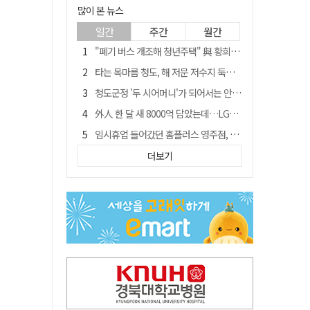
많이 본 뉴스
일간
주간
월간
"폐기 버스 개조해 청년주택" 與 황희…'딸 학비는 年 4200만원'
타는 목마름 청도, 해 저문 저수지 둑에 군수가 서 있었다
청도군정 '두 시어머니'가 되어서는 안된다
外人 한 달 새 8000억 담았는데…LG이노텍 목표주가는 왜 엇갈릴까
임시휴업 들어갔던 홈플러스 영주점, 7일 영업 재개…지하 1층만 운영
신세계사이먼, 대구 아울렛 토지매매 계약 체결… 사업 본궤도
더보기
SK하이닉스, 주당 375원 분기 배당 공시…"3분기 중 주주환원 방안 확정"
이의준 전 경북도 새마을봉사과장, 제28대 울릉군 부군수 취임
"상법개정해도 주주가 '봉'"…하이닉스 솔리다임 상장설에 술렁[개미와글와글]
전북 경찰 간부 '女교사 몰카' 아들 폰 부수고…"처벌 못하는 사안" 내부망에 글