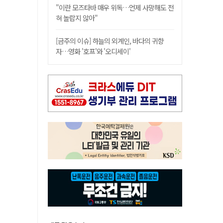
"이란 모즈타바 매우 위독…언제 사망해도 전
혀 놀랍지 않아"
[금주의 이슈] 하늘의 외계인, 바다의 귀향
자…영화 '호프'와 '오디세이'