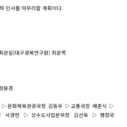
이하 인사를 마무리할 계획이다.
획관실(대구경북연구원) 최운백
성웅경
 ▷문화체육관광국장 김동우 ▷교통국장 배춘식 ▷
국장 서경현 ▷상수도사업본부장 김선욱 ▷행정국