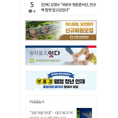
[단독] 김영수 "국방부 청문준비단, 안규
백 탈영 알고있었다"
9
이슈&뉴스
"3세 아동 학대"…대구 북구 어