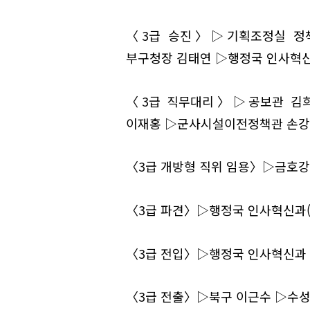
〈3급 승진〉▷기획조정실 정
부구청장 김태연 ▷행정국 인사혁
〈3급 직무대리〉▷공보관 김
이재홍 ▷군사시설이전정책관 손
〈3급 개방형 직위 임용〉▷금호
〈3급 파견〉▷행정국 인사혁신과(
〈3급 전입〉▷행정국 인사혁신과
〈3급 전출〉▷북구 이근수 ▷수성