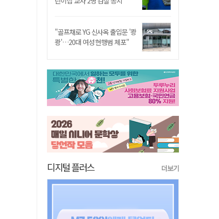
린이집 교사 2명 검찰 송치
"골프채로 YG 신사옥 출입문 '쾅
쾅'…20대 여성 현행범 체포"
디지털 플러스
더보기