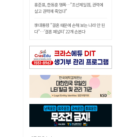
홍준표, 한동훈 맹폭…"조선제일껌, 권력에
살고 권력에 죽었다"
李대통령 "결혼 때문에 손해 보는 나라 안 된
다"…'결혼 페널티' 22개 손본다