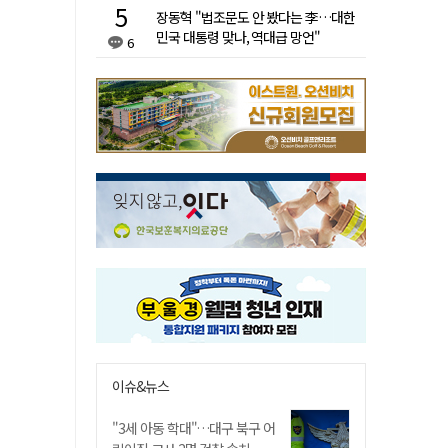
장동혁 "법조문도 안 봤다는 李…대한
민국 대통령 맞나, 역대급 망언"
6
이슈&뉴스
"3세 아동 학대"…대구 북구 어