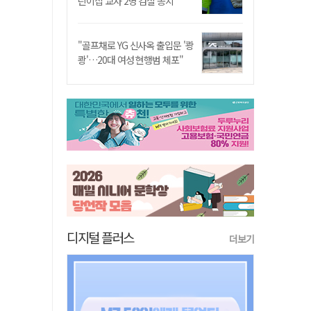
린이집 교사 2명 검찰 송치
"골프채로 YG 신사옥 출입문 '쾅
쾅'…20대 여성 현행범 체포"
디지털 플러스
더보기