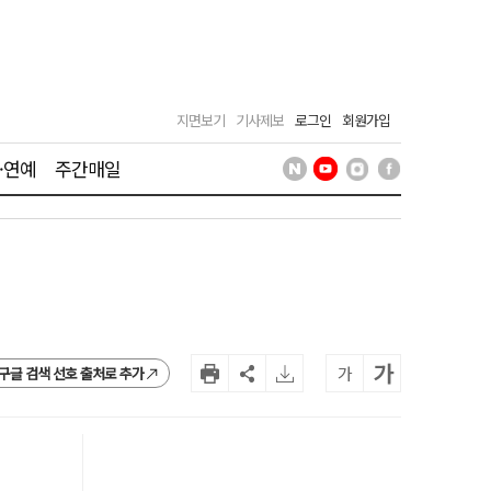
지면보기
기사제보
로그인
회원가입
·연예
주간매일
가
가
구글 검색 선호 출처로 추가