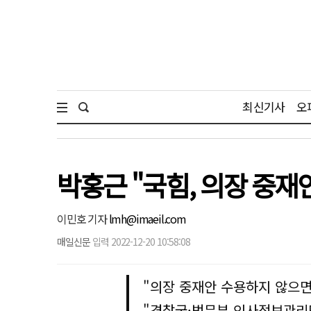
최신기사
오
박홍근 "국힘, 의장 중재
이민호 기자
lmh@imaeil.com
매일신문
입력 2022-12-20 10:58:08
"의장 중재안 수용하지 않으면
"경찰국·법무부 인사정보관리단