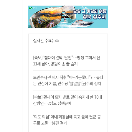
실시간 주요뉴스
[속보]"침대에 결박, 탈진"…평생 교회서 산
11세 남아, 병원 이송 끝 숨져
보완수사권 폐지 직후 "야~기분좋다"?…불타
는 민심에 기름, 민주당 '말말말'[금주의 정치
舌전]
[속보] 휠체어 환자 발로 밀어 숨지게 한 70대
간병인…2심도 집행유예
'외도 의심' 아내 화장실에 묶고 불에 달군 공
구로 고문…남편 검거