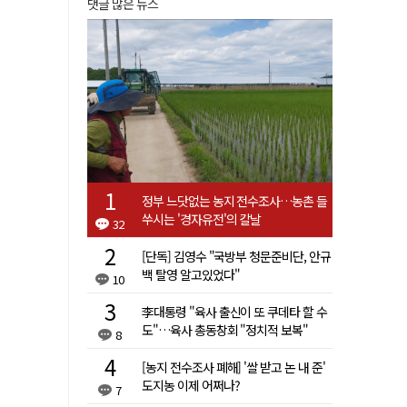
댓글 많은 뉴스
정부 느닷없는 농지 전수조사…농촌 들
쑤시는 '경자유전'의 칼날
32
[단독] 김영수 "국방부 청문준비단, 안규
백 탈영 알고있었다"
10
李대통령 "육사 출신이 또 쿠데타 할 수
도"…육사 총동창회 "정치적 보복"
8
[농지 전수조사 폐해] '쌀 받고 논 내 준'
도지농 이제 어쩌나?
7