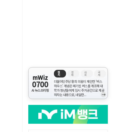
정
경
사
국
치
제
회
제
mWiz
0700
더불어민주당 황희 의원이 제안한 '버스
하우스' 개념은 폐기된 버스를 개조해 대
AI 뉴스브리핑
학가 청년들에게 임시 주거공간으로 제공
→
하자는 내용으로, 네덜란...