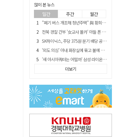
많이 본 뉴스
일간
주간
월간
"폐기 버스 개조해 청년주택" 與 황희…'딸 학비는 年 4200만원'
전북 경찰 간부 '女교사 몰카' 아들 폰 부수고…"처벌 못하는 사안" 내부망에 글
SK하이닉스, 주당 375원 분기 배당 공시…"3분기 중 주주환원 방안 확정"
'외도 의심' 아내 화장실에 묶고 불에 달군 공구로 고문…남편 검거
'새 아시아쿼터는 어떨까' 삼성 라이온즈, 새 얼굴 투수 미야모리 영입
박권현 청도군수, '햇빛 연금 사업' 공약 시동걸어
더보기
김병삼 경북 영천시장, 이번엔 국회 공략…'마사회 본사 이전·광역교통망 확충' 요청
봉화서 주택 에어컨 실외기에서 시작된 불… 주택 화재로 번져
[시사뒷담] MOU의 함정, 협약식이 투자 확정은 아니긴 해
경찰, 9월 초부터 상피제 전격 실시…가족 사건 수사 못해