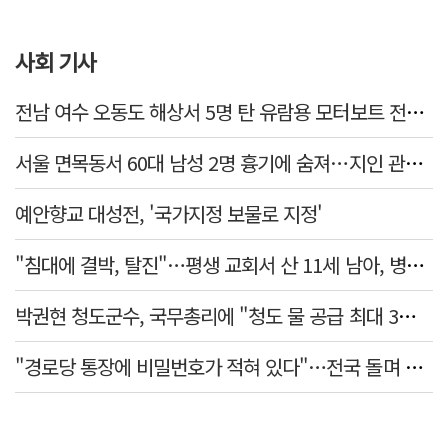
사회 기사
전남 여수 오동도 해상서 5명 탄 유람용 모터보트 전복…2명 숨져
서울 면목동서 60대 남성 2명 흉기에 숨져…지인 관계로 추정
예안향교 대성전, '국가지정 보물로 지정'
"침대에 결박, 탈진"…평생 교회서 산 11세 남아, 병원 이송 끝 숨져
박권현 청도군수, 국무총리에 "청도 물 공급 최대 3만t 늘려달라"
"경로당 통장에 비밀번호가 적혀 있다"…전국 돌며 경로당 13곳 턴 30대 구속