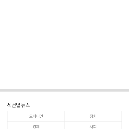
섹션별 뉴스
오피니언
정치
경제
사회