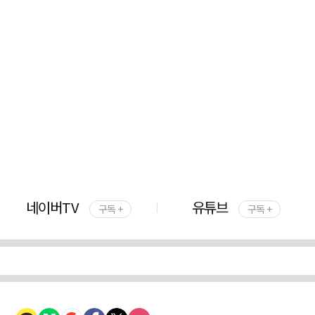
네이버TV
유튜브
구독 +
구독 +