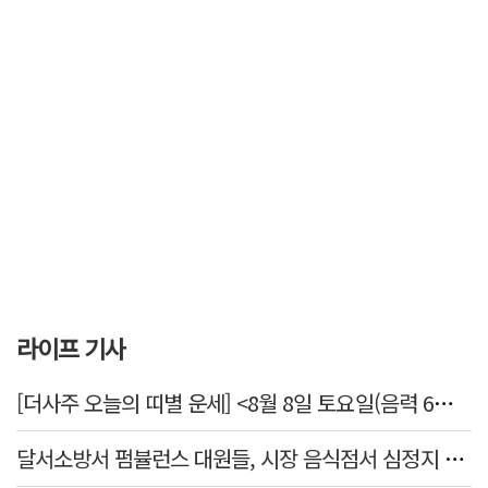
라이프 기사
[더사주 오늘의 띠별 운세] <8월 8일 토요일(음력 6월26일)>
달서소방서 펌뷸런스 대원들, 시장 음식점서 심정지 환자 생명 살려