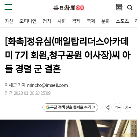
최신
오피니언
정치
사회
경제
국제
문화
스포츠
[화촉]정유심(매일탑리더스아카데
미 7기 회원,청구공원 이사장)씨 아
들 경렬 군 결혼
이채근 기자
mincho@imaeil.com
입력 2023-01-26 20:25:09
구글 검색 선호 출처로 추가