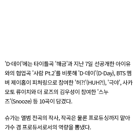
'D-데이'에는 타이틀곡 '해금'과 지난 7일 선공개한 아이유
와의 협업곡 '사람 Pt.2'를 비롯해 'D-데이'(D-Day), BTS 멤
버 제이홉이 피처링으로 참여한 '허?!'(HUH?!), '극야', 사카
모토 류이치와 더 로즈의 김우성이 참여한 '스누
즈'(Snooze) 등 10곡이 담겼다.
슈가는 앨범 전곡의 작사, 작곡은 물론 프로듀싱까지 맡아
가수 겸 프로듀서로서의 역량을 뽐냈다.