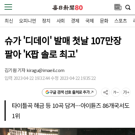
최신
오피니언
정치
사회
경제
국제
문화
스포츠
슈가 '디데이' 발매 첫날 107만장
팔아 'K팝 솔로 최고'
김기원 기자
kiragu@imaeil.com
입력 2023-04-22 19:32:44 수정 2023-04-22 19:35:22
구글 검색 선호 출처로 추가
타이틀곡 해금 등 10곡 담겨…아이튠즈 86개국서도
1위