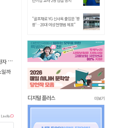
린이집 교사 2명 검찰 송치
"골프채로 YG 신사옥 출입문 '쾅
쾅'…20대 여성 현행범 체포"
 살려
소일까
디지털 플러스
더보기