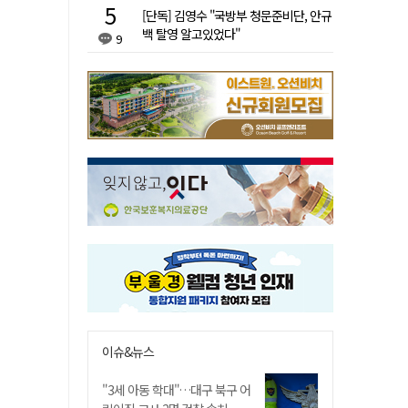
[단독] 김영수 "국방부 청문준비단, 안규
백 탈영 알고있었다"
9
이슈&뉴스
"3세 아동 학대"…대구 북구 어