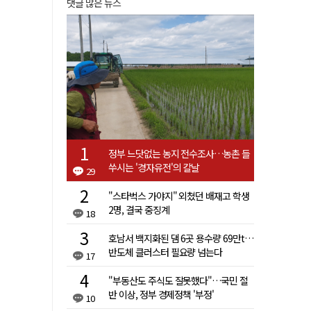
댓글 많은 뉴스
정부 느닷없는 농지 전수조사…농촌 들
쑤시는 '경자유전'의 칼날
29
"스타벅스 가야지" 외쳤던 배재고 학생
2명, 결국 중징계
18
호남서 백지화된 댐 6곳 용수량 69만t…
반도체 클러스터 필요량 넘는다
17
"부동산도 주식도 잘못했다"…국민 절
반 이상, 정부 경제정책 '부정'
10