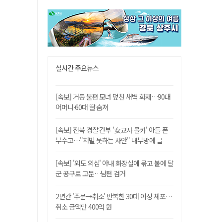
실시간 주요뉴스
[속보] 거동 불편 모녀 덮친 새벽 화재…90대
어머니·60대 딸 숨져
[속보] 전북 경찰 간부 '女교사 몰카' 아들 폰
부수고…"처벌 못하는 사안" 내부망에 글
[속보] '외도 의심' 아내 화장실에 묶고 불에 달
군 공구로 고문…남편 검거
2년간 '주문→취소' 반복한 30대 여성 체포…
취소 금액만 400억 원