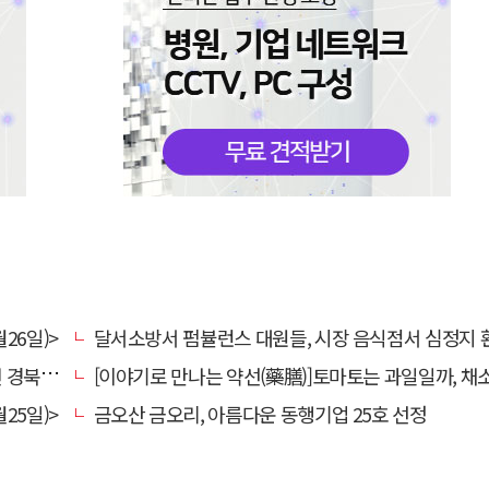
26일)>
달서소방서 펌뷸런스 대원들, 시장 음식점서 심정지 환자 생명
대 총장
[이야기로 만나는 약선(藥膳)]토마토는 과일일까, 채
25일)>
금오산 금오리, 아름다운 동행기업 25호 선정