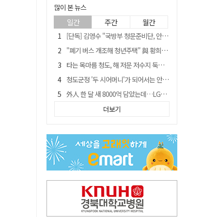
많이 본 뉴스
일간
주간
월간
[단독] 김영수 "국방부 청문준비단, 안규백 탈영 알고있었다"
"폐기 버스 개조해 청년주택" 與 황희…'딸 학비는 年 4200만원'
타는 목마름 청도, 해 저문 저수지 둑에 군수가 서 있었다
청도군정 '두 시어머니'가 되어서는 안된다
外人 한 달 새 8000억 담았는데…LG이노텍 목표주가는 왜 엇갈릴까
임시휴업 들어갔던 홈플러스 영주점, 7일 영업 재개…지하 1층만 운영
더보기
신세계사이먼, 대구 아울렛 토지매매 계약 체결… 사업 본궤도
SK하이닉스, 주당 375원 분기 배당 공시…"3분기 중 주주환원 방안 확정"
이의준 전 경북도 새마을봉사과장, 제28대 울릉군 부군수 취임
"상법개정해도 주주가 '봉'"…하이닉스 솔리다임 상장설에 술렁[개미와글와글]