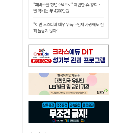
"폐버스를 청년주택으로" 제안한 與 황희…
딸 학비는 年 4200만원
"이란 모즈타바 매우 위독…언제 사망해도 전
혀 놀랍지 않아"