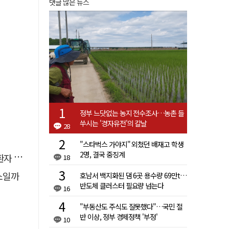
댓글 많은 뉴스
정부 느닷없는 농지 전수조사…농촌 들
쑤시는 '경자유전'의 칼날
28
"스타벅스 가야지" 외쳤던 배재고 학생
2명, 결국 중징계
 살려
18
소일까
호남서 백지화된 댐 6곳 용수량 69만t…
반도체 클러스터 필요량 넘는다
16
"부동산도 주식도 잘못했다"…국민 절
반 이상, 정부 경제정책 '부정'
10