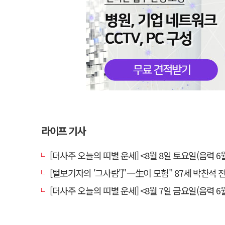
라이프 기사
[더사주 오늘의 띠별 운세] <8월 8일 토요일(음력 6월
[털보기자의 '그사람']"一生이 모험" 87세 박찬석 전 경북
[더사주 오늘의 띠별 운세] <8월 7일 금요일(음력 6월