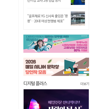
린이집 교사 2명 검찰 송치
"골프채로 YG 신사옥 출입문 '쾅
쾅'…20대 여성 현행범 체포"
디지털 플러스
더보기