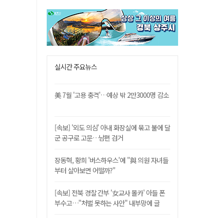
실시간 주요뉴스
美 7월 '고용 충격'…예상 밖 2만3000명 감소
[속보] '외도 의심' 아내 화장실에 묶고 불에 달
군 공구로 고문…남편 검거
장동혁, 황희 '버스하우스'에 "與 의원 자녀들
부터 살아보면 어떨까?"
[속보] 전북 경찰 간부 '女교사 몰카' 아들 폰
부수고…"처벌 못하는 사안" 내부망에 글