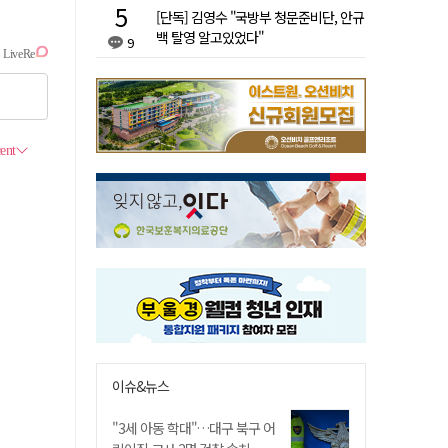
[단독] 김영수 "국방부 청문준비단, 안규
백 탈영 알고있었다"
9
이슈&뉴스
"3세 아동 학대"…대구 북구 어