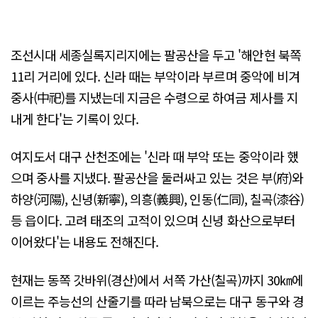
조선시대 세종실록지리지에는 팔공산을 두고 '해안현 북쪽
11리 거리에 있다. 신라 때는 부악이라 부르며 중악에 비겨
중사(中祀)를 지냈는데 지금은 수령으로 하여금 제사를 지
내게 한다'는 기록이 있다.
여지도서 대구 산천조에는 '신라 때 부악 또는 중악이라 했
으며 중사를 지냈다. 팔공산을 둘러싸고 있는 것은 부(府)와
하양(河陽), 신녕(新寧), 의흥(義興), 인동(仁同), 칠곡(漆谷)
등 읍이다. 고려 태조의 고적이 있으며 신녕 화산으로부터
이어왔다'는 내용도 전해진다.
현재는 동쪽 갓바위(경산)에서 서쪽 가산(칠곡)까지 30㎞에
이르는 주능선의 산줄기를 따라 남북으로는 대구 동구와 경