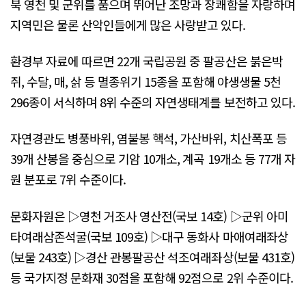
북 영천 및 군위를 품으며 뛰어난 조망과 장쾌함을 자랑하며
지역민은 물론 산악인들에게 많은 사랑받고 있다.
환경부 자료에 따르면 22개 국립공원 중 팔공산은 붉은박
쥐, 수달, 매, 삵 등 멸종위기 15종을 포함해 야생생물 5천
296종이 서식하며 8위 수준의 자연생태계를 보전하고 있다.
자연경관도 병풍바위, 염불봉 핵석, 가산바위, 치산폭포 등
39개 산봉을 중심으로 기암 10개소, 계곡 19개소 등 77개 자
원 분포로 7위 수준이다.
문화자원은 ▷영천 거조사 영산전(국보 14호) ▷군위 아미
타여래삼존석굴(국보 109호) ▷대구 동화사 마애여래좌상
(보물 243호) ▷경산 관봉팔공산 석조여래좌상(보물 431호)
등 국가지정 문화재 30점을 포함해 92점으로 2위 수준이다.