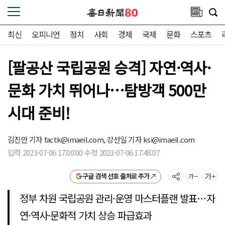
최신
오피니언
정치
사회
경제
국제
문화
스포츠
[팔공산 국립공원 승격] 자연·역사·
문화 가치 뛰어나…탐방객 500만
시대 준비!
김진만 기자
factk@imaeil.com,
강선일 기자
ksi@imaeil.com
입력 2023-07-06 17:00:00 수정 2023-07-06 17:48:07
구글 검색 선호 출처로 추가
정부 차원 국립공원 관리·운영 마스터플랜 발표…자
연·역사·문화적 가치 상승 파급효과