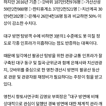
하지만 2016년 기준 ▷갓바위 187만5천976명 ▷가산산성
59만2천980명 ▷한티휴게소 37만2천521명 ▷치산계곡 30
만9천282명 ▷은해사 26만4천16명 등과 비교하면 50% 이
상이 감소한 수치다.
대구 방면 탐방객 수에 비하면 3분의1 수준에도 못 미칠 정
도로 각종 인프라가 미흡하다는 점도 반증하는 대목이다.
때문에 일각에선 팔공산 탐방을 위한 관광·교통 인프라가 잘
구축된 대구 동구 및 칠곡·군위군과 함께 은해사와 치산관광
지, 갓바위를 중심으로 한 영천·경산시 방면의 팔공산 등산
로 관문 및 관광자원 재정비가 필요하다는 주장이 힘을 받고
있다.
영천시 향토사연구회 김영모 부회장은 "대구 방면에 비해
상대적으로 관심이 덜했던 경북 방면에 대한 체계적 관리·개