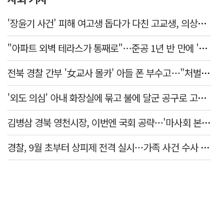
'장윤기 사건' 피해 여고생 돕다가 다친 고교생, 의상자 인정
"아파트 외벽 테라스가 통째로"…준공 1년 반 만에 '아찔 사고'
전북 경찰 간부 '女교사 몰카' 아들 폰 부수고…"처벌 못하는 사안" 내부망에 글
'외도 의심' 아내 화장실에 묶고 불에 달군 공구로 고문…남편 검거
김병삼 경북 영천시장, 이번엔 국회 공략…'마사회 본사 이전·광역교통망 확충' 요청
경찰, 9월 초부터 상피제 전격 실시…가족 사건 수사 못해