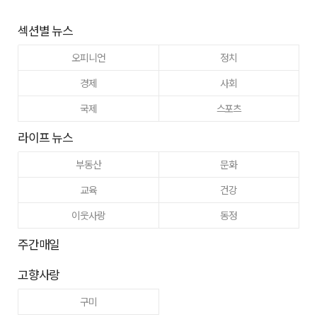
섹션별 뉴스
오피니언
정치
경제
사회
국제
스포츠
라이프 뉴스
부동산
문화
교육
건강
이웃사랑
동정
주간매일
고향사랑
구미