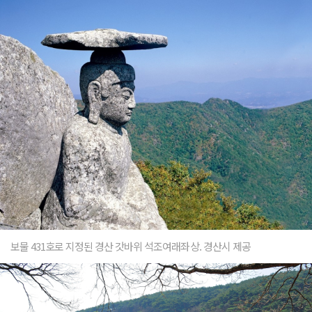
보물 431호로 지정된 경산 갓바위 석조여래좌상. 경산시 제공