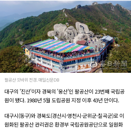
팔공산 갓바위 전경. 매일신문DB
대구의 '진산'이자 경북의 '웅산'인 팔공산이 23번째 국립공
원이 됐다. 1980년 5월 도립공원 지정 이후 43년 만이다.
대구시(동구)와 경북도(경산시·영천시·군위군·칠곡군)로 이
원화된 팔공산 관리권은 환경부 국립공원공단으로 일원화