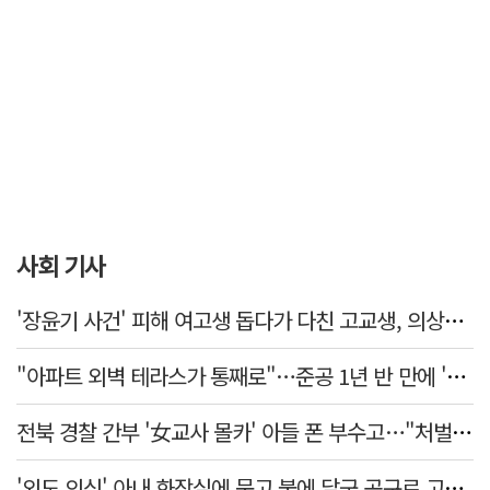
사회 기사
'장윤기 사건' 피해 여고생 돕다가 다친 고교생, 의상자 인정
"아파트 외벽 테라스가 통째로"…준공 1년 반 만에 '아찔 사고'
전북 경찰 간부 '女교사 몰카' 아들 폰 부수고…"처벌 못하는 사안" 내부망에 글
'외도 의심' 아내 화장실에 묶고 불에 달군 공구로 고문…남편 검거