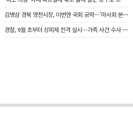
김병삼 경북 영천시장, 이번엔 국회 공략…'마사회 본사 이전·광역교통망 확충' 요청
경찰, 9월 초부터 상피제 전격 실시…가족 사건 수사 못해