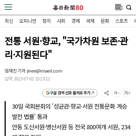
최신
오피니언
정치
사회
경제
국제
문화
스포츠
전통 서원·향교, "국가차원 보존·관
리·지원된다"
엄재진 기자
jinee@imaeil.com
입력 2023-07-02 15:23:12
구글 검색 선호 출처로 추가
30일 국회본회의 '성균관·향교·서원 전통문화 계승
발전 법률' 통과
안동 도산서원·병산서원 등 전국 800여개 서원, 234