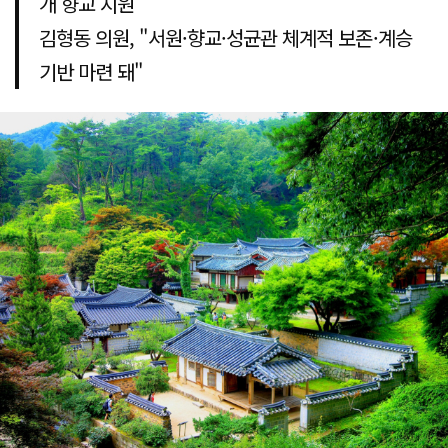
개 향교 지원
김형동 의원, "서원·향교·성균관 체계적 보존·계승
기반 마련 돼"