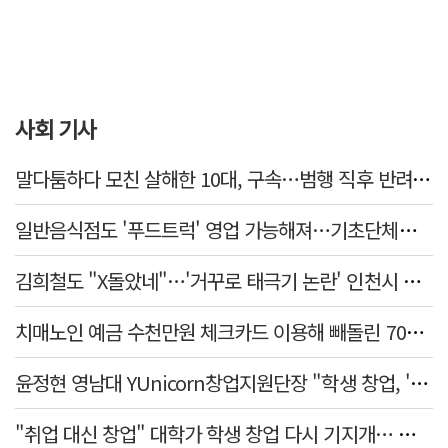
사회 기사
말다툼하다 모친 살해한 10대, 구속…범행 직후 반려견도 죽여
일반음식점도 '푸드트럭' 영업 가능해져…기초단체별 조례 개정 움직임
김희철도 "X돌았네"…'거꾸로 태극기 논란' 인천시 현수막, 이틀 만에 철거
치매노인 예금 수천만원 체크카드 이용해 빼돌린 70대 간병인, 집행유예
윤정현 영남대 YUnicorn창업지원단장 "학생 창업, '팀 빌딩'이 제일 중요"
"취업 대신 창업" 대학가 학생 창업 다시 기지개… 창업자·기업·매출 동반 성장