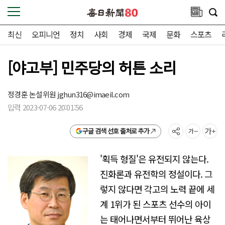
최신
오피니언
정치
사회
경제
국제
문화
스포츠
[야고부] 민주당의 허튼 소리
정경훈 논설위원
jghun316@imaeil.com
입력 2023-07-06 20:01:56
구글 검색 선호 출처로 추가
'획득 형질'은 유전되지 않는다.
진화론과 유전학의 정설이다. 그
렇지 않다면 각고의 노력 끝에 세
계 1위가 된 스포츠 선수의 아이
는 태어나면서부터 뛰어난 육상