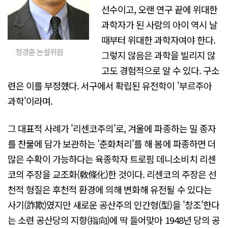
선수이고, 오랜 연구 끝에 위대한
과학자가 된 사람의 아이 역시 날
때부터 위대한 과학자여야 한다.
정경훈 논설위원
그렇지 않음은 과학을 빌리지 않
고도 경험적으로 알 수 있다. 구소
련은 이를 부정했다. 서구에서 확립된 유전학이 '부르주아
과학'이라며.
그 대표적 사례가 '리센코주의'로, 겨울에 파종하는 밀 종자
를 찬물에 담가 보관하는 '춘화처리'를 해 봄에 파종하면 더
많은 수확이 가능하다는 육종학자 트로핌 데니소비치 리센
코의 주장을 교조화(敎條化)한 것이다. 리센코의 주장은 선
천적 형질은 후천적 환경에 의해 변화해 유전될 수 있다는
사기(詐欺)였지만 새로운 공산주의 인간형(型)을 '창조'한다
는 소련 공산당의 지향(指向)에 딱 들어맞아 1948년 당의 공