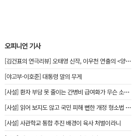
오피니언 기사
[김건표의 연극리뷰] 오태영 신작, 이우천 연출의 <양은 양순하다>"국민을 온순한 양으로 길들이는 전체주의적 정치의 알레고리"
[야고부-이호준] 대통령 말의 무게
[사설] 환자 부담 못 줄이는 간병비 급여화가 무슨 소용인가
[사설] 읽어 보지도 않고 국민 피해 뻔한 개정 형소법 공포한 대통령
[사설] 사관학교 통합 추진 배경이 육사 처벌이라니