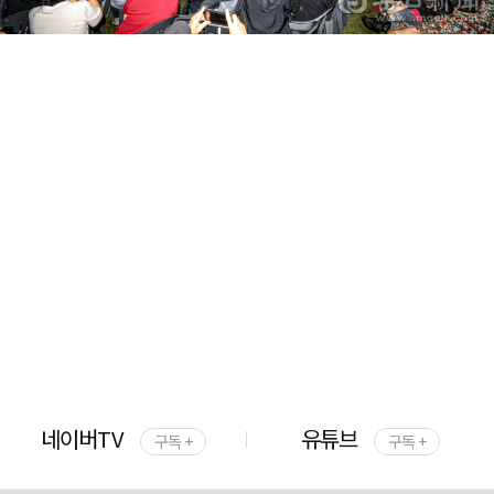
네이버TV
유튜브
구독 +
구독 +