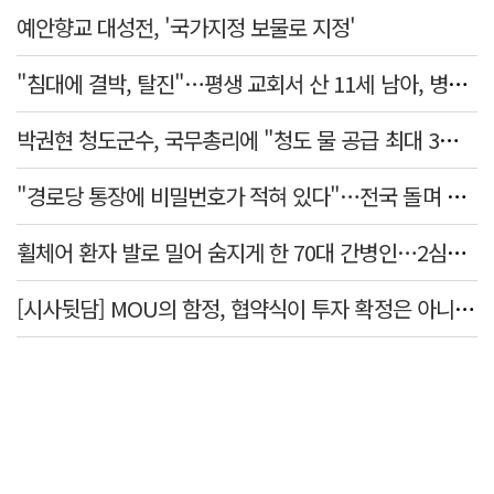
예안향교 대성전, '국가지정 보물로 지정'
"침대에 결박, 탈진"…평생 교회서 산 11세 남아, 병원 이송 끝 숨져
박권현 청도군수, 국무총리에 "청도 물 공급 최대 3만t 늘려달라"
"경로당 통장에 비밀번호가 적혀 있다"…전국 돌며 경로당 13곳 턴 30대 구속
휠체어 환자 발로 밀어 숨지게 한 70대 간병인…2심도 집행유예
[시사뒷담] MOU의 함정, 협약식이 투자 확정은 아니긴 해