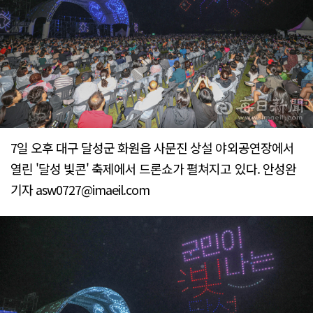
7일 오후 대구 달성군 화원읍 사문진 상설 야외공연장에서
열린 '달성 빛콘' 축제에서 드론쇼가 펼쳐지고 있다. 안성완
기자 asw0727@imaeil.com