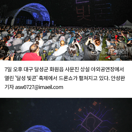
7일 오후 대구 달성군 화원읍 사문진 상설 야외공연장에서
열린 '달성 빛콘' 축제에서 드론쇼가 펼쳐지고 있다. 안성완
기자 asw0727@imaeil.com