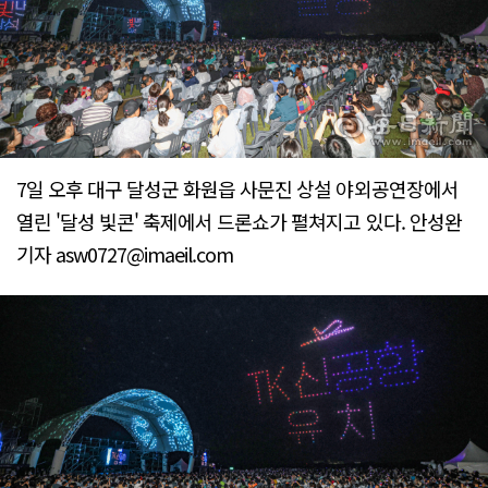
7일 오후 대구 달성군 화원읍 사문진 상설 야외공연장에서
열린 '달성 빛콘' 축제에서 드론쇼가 펼쳐지고 있다. 안성완
기자 asw0727@imaeil.com