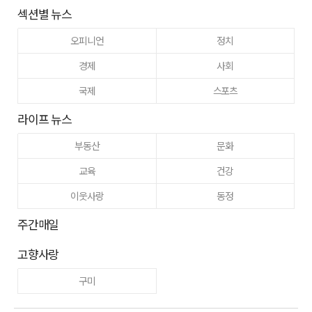
섹션별 뉴스
오피니언
정치
경제
사회
국제
스포츠
라이프 뉴스
부동산
문화
교육
건강
이웃사랑
동정
주간매일
고향사랑
구미