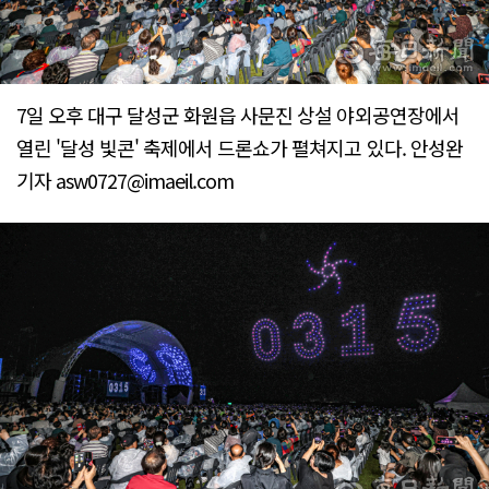
7일 오후 대구 달성군 화원읍 사문진 상설 야외공연장에서
열린 '달성 빛콘' 축제에서 드론쇼가 펼쳐지고 있다. 안성완
기자 asw0727@imaeil.com