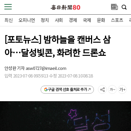
최신
오피니언
정치
사회
경제
국제
문화
스포츠
[포토뉴스] 밤하늘을 캔버스 삼
아…달성빛콘, 화려한 드론쇼
안성완 기자
asw0727@imaeil.com
입력 2023-07-08 09:59:13 수정 2023-07-08 10:08:18
구글 검색 선호 출처로 추가