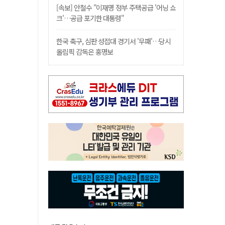
[속보] 안철수 "이재명 정부 주택공급 '어닝 쇼
크'…공급 포기한 대통령"
한국 축구, 심판 성접대 경기서 '무패'…당시
올림픽 감독은 홍명보