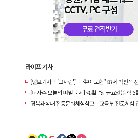
라이프 기사
[털보기자의 '그사람']"一生이 모험" 87세 박찬석 전 경북
[더사주 오늘의 띠별 운세] <8월 7일 금요일(음력 6월
경북과학대 전통문화체험학교…교육부 진로체험 인증기