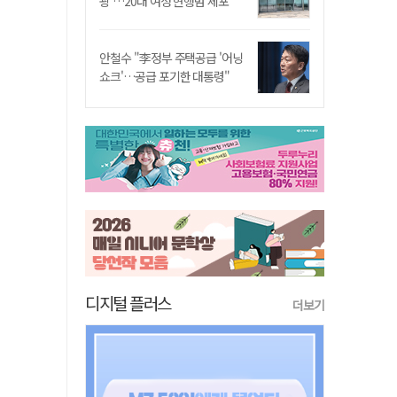
쾅'…20대 여성 현행범 체포"
안철수 "李정부 주택공급 '어닝
쇼크'…공급 포기한 대통령"
디지털 플러스
더보기