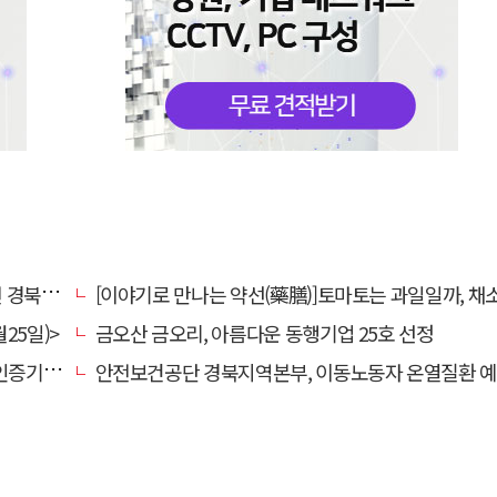
대 총장
[이야기로 만나는 약선(藥膳)]토마토는 과일일까, 채
25일)>
금오산 금오리, 아름다운 동행기업 25호 선정
관 선정
안전보건공단 경북지역본부, 이동노동자 온열질환 예방 캠