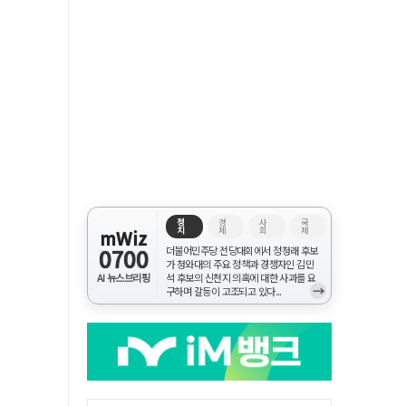
정
경
사
국
치
제
회
제
mWiz
0700
더불어민주당 전당대회에서 정청래 후보
가 청와대의 주요 정책과 경쟁자인 김민
AI 뉴스브리핑
석 후보의 신천지 의혹에 대한 사과를 요
→
구하며 갈등이 고조되고 있다...