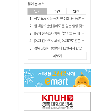
많이 본 뉴스
일간
주간
월간
정부 느닷없는 농지 전수조사…농촌 들쑤시는 '경자유전'의 칼날
월 매출 9천만원에도 문 닫는 영양 젖소농장… "일할 사람이 없어"
[농지 전수조사 폐해] '쌀 받고 논 내 준' 도지농 이제 어쩌나?
[농지 전수조사 폐해] 농지값도 흔들리나…"도지 막히면 헐값 매물 나올 수도"
경북 영천시, 9월부터 11월까지 반값 여행 혜택 제공
'솔리다임 IPO 추진설' SK하이닉스, 주가 9% 급락
더보기
국민 51.9% "李 대통령 재판 재개 필요하다"
[농지 전수조사 폐해] 실경작농·청년농 부담도 커진다
TK신공항 참여 주저한 LH, 광주군공항 사업에는 앞장
아쉬운 태클