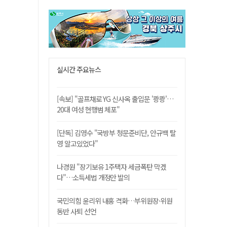
실시간 주요뉴스
[속보] "골프채로 YG 신사옥 출입문 '쾅쾅'…
20대 여성 현행범 체포"
[단독] 김영수 "국방부 청문준비단, 안규백 탈
영 알고있었다"
나경원 "장기보유 1주택자 세금폭탄 막겠
다"…소득세법 개정안 발의
국민의힘 윤리위 내홍 격화…부위원장·위원
동반 사퇴 선언