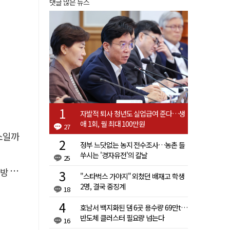
댓글 많은 뉴스
자발적 퇴사 청년도 실업급여 준다…생
애 1회, 월 최대 100만원
27
소일까
정부 느닷없는 농지 전수조사…농촌 들
쑤시는 '경자유전'의 칼날
25
페인
"스타벅스 가야지" 외쳤던 배재고 학생
2명, 결국 중징계
18
호남서 백지화된 댐 6곳 용수량 69만t…
반도체 클러스터 필요량 넘는다
16