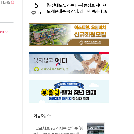
[부산에도 밀리는 대구] 동성로 지나쳐
도 해운대는 꼭 간다, 외국인 관광객 16
13
배 차이
이슈&뉴스
"골프채로 YG 신사옥 출입문 '쾅