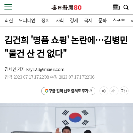
최신
오피니언
정치
사회
경제
국제
문화
스포츠
김건희 '명품 쇼핑' 논란에…김병민
"물건 산 건 없다"
김세연 기자
ksy121@imaeil.com
입력 2023-07-17 17:22:08 수정 2023-07-17 17:22:36
구글 검색 선호 출처로 추가