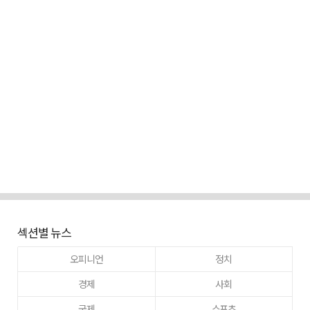
섹션별 뉴스
오피니언
정치
경제
사회
국제
스포츠