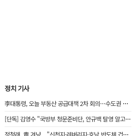
정치 기사
李대통령, 오늘 부동산 공급대책 2차 회의…수도권 공급안 논의
[단독] 김영수 "국방부 청문준비단, 안규백 탈영 알고있었다"
정청래, 靑 겨냥... "신천지·레버리지·호남 반도체 겁박 사과하라"