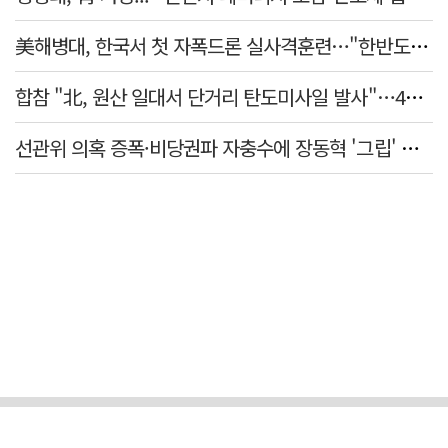
美해병대, 한국서 첫 자폭드론 실사격훈련…"한반도 지형 학습"
합참 "北, 원산 일대서 단거리 탄도미사일 발사"…42일 만
선관위 의혹 증폭·비당권파 자충수에 장동혁 '그립' 더 강해졌다