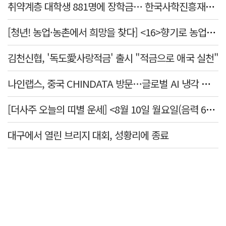
취약계층 대학생 881명에 장학금… 한국사학진흥재단, 2억7천만원 지원
[청년! 농업·농촌에서 희망을 찾다] <16>향기로 농업을 전하다
김천신협, '독도愛사랑적금' 출시 "적금으로 애국 실천"
나인랩스, 중국 CHINDATA 방문…글로벌 AI 냉각 시장 공략
[더사주 오늘의 띠별 운세] <8월 10일 월요일(음력 6월28일)>
대구에서 열린 브리지 대회, 성황리에 종료