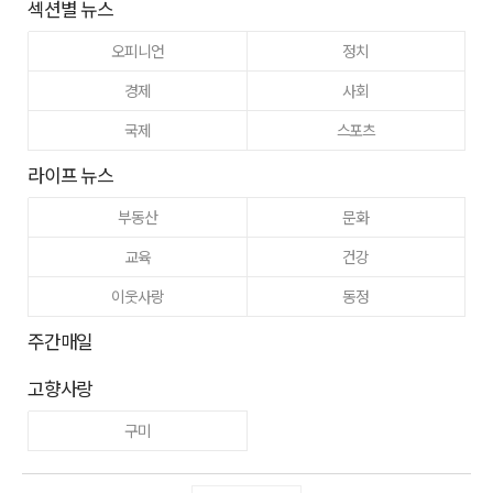
섹션별 뉴스
오피니언
정치
경제
사회
국제
스포츠
라이프 뉴스
부동산
문화
교육
건강
이웃사랑
동정
주간매일
고향사랑
구미