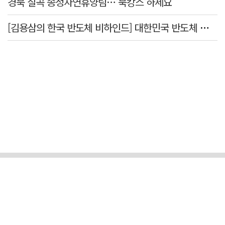
경북 칠곡 송정자연휴양림…'북캉스'하세요
[김용삼의 한국 반도체 비하인드] 대한민국 반도체 신화의 출발