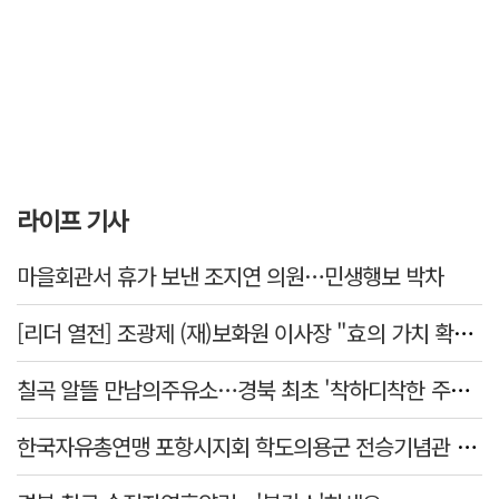
라이프 기사
마을회관서 휴가 보낸 조지연 의원…민생행보 박차
[리더 열전] 조광제 (재)보화원 이사장 "효의 가치 확산 위해 젊은층 참여 이끌어낼 것"
칠곡 알뜰 만남의주유소…경북 최초 '착하디착한 주유소' 선정
한국자유총연맹 포항시지회 학도의용군 전승기념관 방문