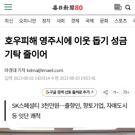
최신
오피니언
정치
사회
경제
국제
문화
스포츠
호우피해 영주시에 이웃 돕기 성금
기탁 줄이어
마경대 기자
kdma@imaeil.com
입력 2023-08-03 14:59:14 수정 2023-08-03 19:53:41
구글 검색 선호 출처로 추가
SK스페셜티 3천만원…출향인, 향토기업, 자매도시
등 잇단 쾌척