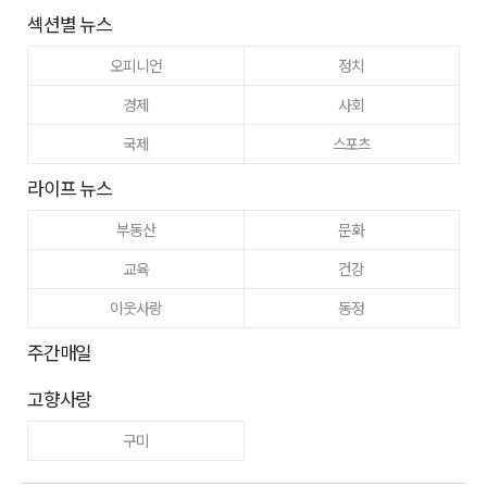
섹션별 뉴스
오피니언
정치
경제
사회
국제
스포츠
라이프 뉴스
부동산
문화
교육
건강
이웃사랑
동정
주간매일
고향사랑
구미