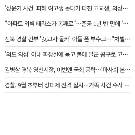
'장윤기 사건' 피해 여고생 돕다가 다친 고교생, 의상자 인정
"아파트 외벽 테라스가 통째로"…준공 1년 반 만에 '아찔 사고'
전북 경찰 간부 '女교사 몰카' 아들 폰 부수고…"처벌 못하는 사안" 내부망에 글
'외도 의심' 아내 화장실에 묶고 불에 달군 공구로 고문…남편 검거
김병삼 경북 영천시장, 이번엔 국회 공략…'마사회 본사 이전·광역교통망 확충' 요청
경찰, 9월 초부터 상피제 전격 실시…가족 사건 수사 못해