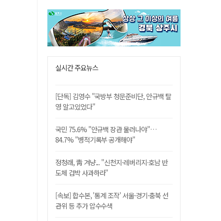
실시간 주요뉴스
[단독] 김영수 "국방부 청문준비단, 안규백 탈
영 알고있었다"
국민 75.6% "안규백 장관 물러나야"…
84.7% "병적기록부 공개해야"
정청래, 靑 겨냥... "신천지·레버리지·호남 반
도체 겁박 사과하라"
[속보] 합수본, '통계 조작' 서울·경기·충북 선
관위 등 추가 압수수색