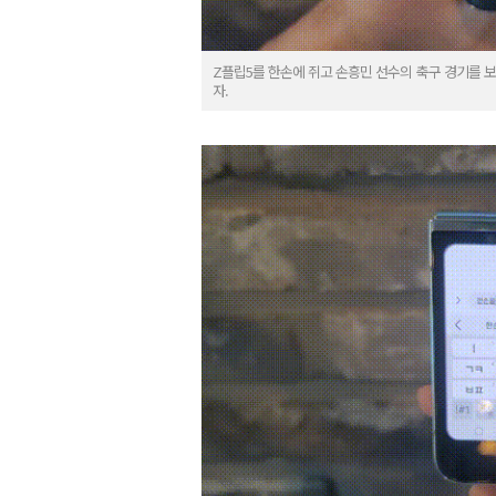
Z플립5를 한손에 쥐고 손흥민 선수의 축구 경기를 보
자.