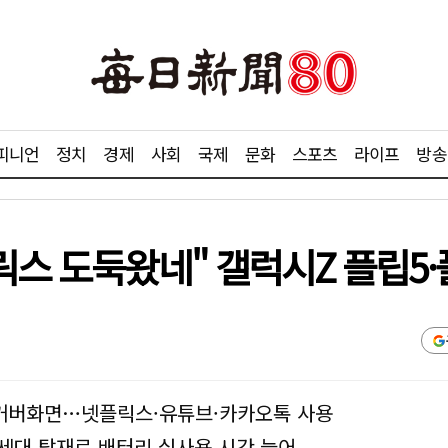
피니언
정치
경제
사회
국제
문화
스포츠
라이프
방송
릭스 도둑왔네" 갤럭시Z 플립5·
진 커버화면…넷플릭스·유튜브·카카오톡 사용
세대 탑재로 배터리 실사용 시간 늘어