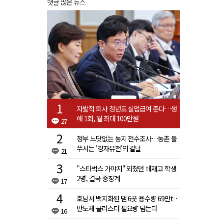
댓글 많은 뉴스
자발적 퇴사 청년도 실업급여 준다…생
애 1회, 월 최대 100만원
27
정부 느닷없는 농지 전수조사…농촌 들
쑤시는 '경자유전'의 칼날
21
"스타벅스 가야지" 외쳤던 배재고 학생
2명, 결국 중징계
17
호남서 백지화된 댐 6곳 용수량 69만t…
반도체 클러스터 필요량 넘는다
16