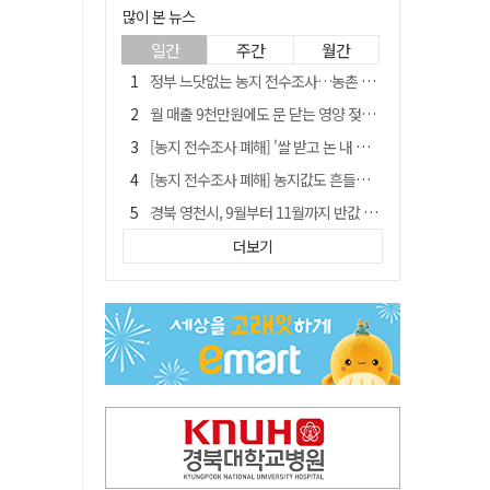
많이 본 뉴스
일간
주간
월간
정부 느닷없는 농지 전수조사…농촌 들쑤시는 '경자유전'의 칼날
월 매출 9천만원에도 문 닫는 영양 젖소농장… "일할 사람이 없어"
[농지 전수조사 폐해] '쌀 받고 논 내 준' 도지농 이제 어쩌나?
[농지 전수조사 폐해] 농지값도 흔들리나…"도지 막히면 헐값 매물 나올 수도"
경북 영천시, 9월부터 11월까지 반값 여행 혜택 제공
국민 51.9% "李 대통령 재판 재개 필요하다"
더보기
'솔리다임 IPO 추진설' SK하이닉스, 주가 9% 급락
[농지 전수조사 폐해] 실경작농·청년농 부담도 커진다
아쉬운 태클
김주수 전 의성군수 공덕비 결국 철거… 문화재법 위반 원상복구