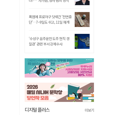
나?…"차가원, 형사 범죄 영역"
폭염에 프로야구 닷새간 '전면중
단'…7~9일도 쉬고, 11일 재개
'수성구 음주운전 도주 현직 경
찰관' 관련 부서 강제수사
디지털 플러스
더보기