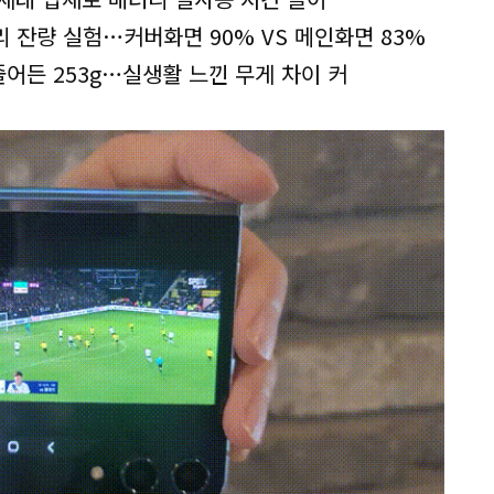
리 잔량 실험…커버화면 90% VS 메인화면 83%
 줄어든 253g…실생활 느낀 무게 차이 커