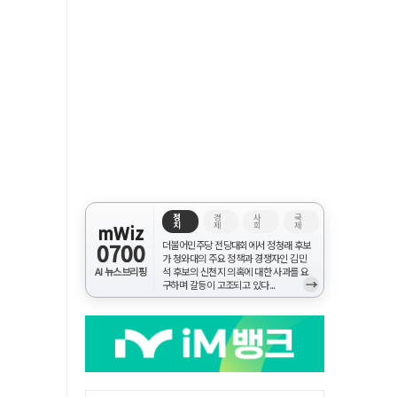
정
경
사
국
치
제
회
제
mWiz
0700
더불어민주당 전당대회에서 정청래 후보
가 청와대의 주요 정책과 경쟁자인 김민
AI 뉴스브리핑
석 후보의 신천지 의혹에 대한 사과를 요
→
구하며 갈등이 고조되고 있다...