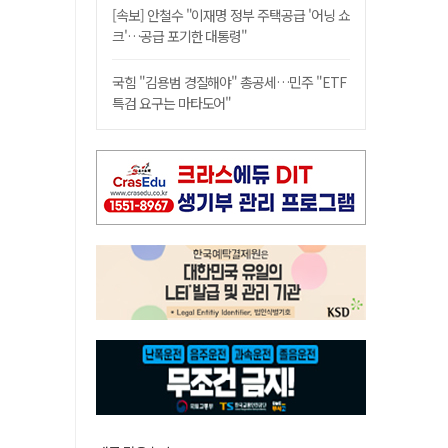
[속보] 안철수 "이재명 정부 주택공급 '어닝 쇼
크'…공급 포기한 대통령"
국힘 "김용범 경질해야" 총공세…민주 "ETF
특검 요구는 마타도어"