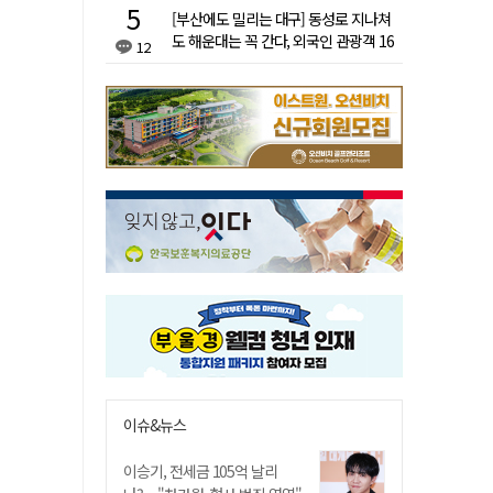
[부산에도 밀리는 대구] 동성로 지나쳐
도 해운대는 꼭 간다, 외국인 관광객 16
12
배 차이
이슈&뉴스
이승기, 전세금 105억 날리