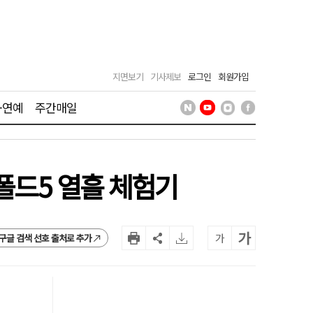
지면보기
기사제보
로그인
회원가입
·연예
주간매일
폴드5 열흘 체험기
가
가
구글 검색 선호 출처로 추가