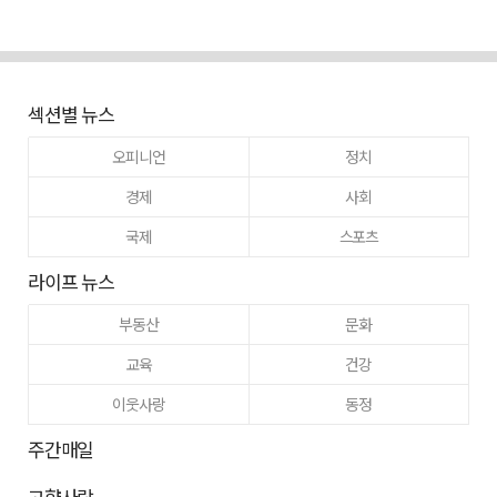
섹션별 뉴스
오피니언
정치
경제
사회
국제
스포츠
라이프 뉴스
부동산
문화
교육
건강
이웃사랑
동정
주간매일
고향사랑