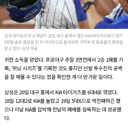
삼성 라이온즈의 오재일이 20일 대구 홈에서 열린 KIA 타이거즈와의 경기
5회말 솔로 홈런을 친 뒤 덕아웃으로 들어오며 구자욱 등 동료들의 환영을
받고 있다. 삼성 제공
귀한 소득을 얻었다. 프로야구 주말 3연전에서 2승 1패를 기
록, '위닝 시리즈'를 기록한 것도 좋지만 선발 투수진의 공백
을 잘 메울 수 있다는 점을 확인한 게 더 반가운 일이다.
삼성은 20일 대구 홈에서 KIA 타이거즈를 6대4로 꺾었다.
18일 12대2로 KIA를 눌렀고 19일 5대6으로 역전패하긴 했
으나 이날 KIA를 압박해 전날의 패배를 설욕하는 데 성공했
다.