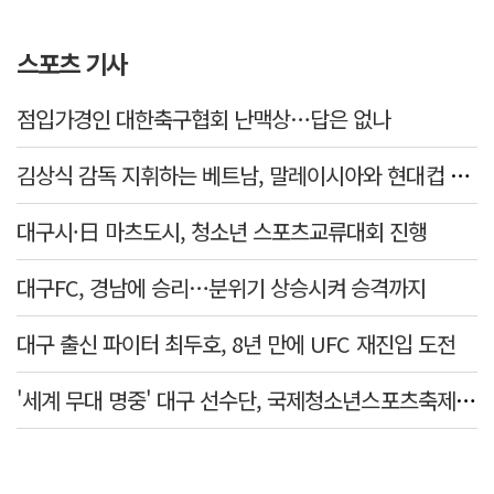
스포츠 기사
점입가경인 대한축구협회 난맥상…답은 없나
김상식 감독 지휘하는 베트남, 말레이시아와 현대컵 4강 격돌
대구시·日 마츠도시, 청소년 스포츠교류대회 진행
대구FC, 경남에 승리…분위기 상승시켜 승격까지
대구 출신 파이터 최두호, 8년 만에 UFC 재진입 도전
'세계 무대 명중' 대구 선수단, 국제청소년스포츠축제 금1·동4개