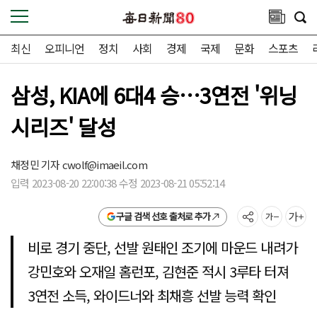
최신
오피니언
정치
사회
경제
국제
문화
스포츠
삼성, KIA에 6대4 승…3연전 '위닝
시리즈' 달성
채정민 기자
cwolf@imaeil.com
입력 2023-08-20 22:00:38 수정 2023-08-21 05:52:14
구글 검색 선호 출처로 추가
비로 경기 중단, 선발 원태인 조기에 마운드 내려가
강민호와 오재일 홈런포, 김현준 적시 3루타 터져
3연전 소득, 와이드너와 최채흥 선발 능력 확인