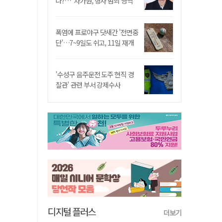
나?…"차가원, 형사 범죄 영역"
폭염에 프로야구 닷새간 '전면중
단'…7~9일도 쉬고, 11일 재개
'수성구 음주운전 도주 현직 경
찰관' 관련 부서 강제수사
디지털 플러스
더보기