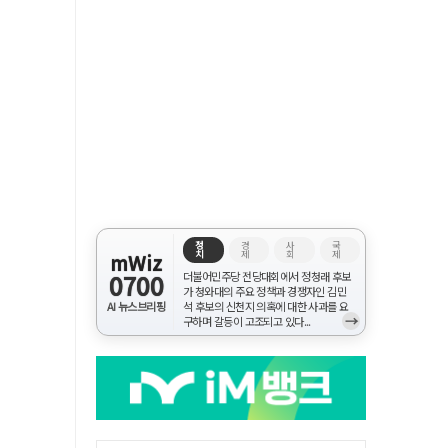
정
경
사
국
치
제
회
제
mWiz
0700
더불어민주당 전당대회에서 정청래 후보
가 청와대의 주요 정책과 경쟁자인 김민
AI 뉴스브리핑
석 후보의 신천지 의혹에 대한 사과를 요
→
구하며 갈등이 고조되고 있다...