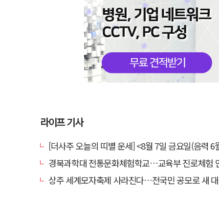
라이프 기사
[더사주 오늘의 띠별 운세] <8월 7일 금요일(음력 6월
경북과학대 전통문화체험학교…교육부 진로체험 인증기
상주 세계모자축제 사라진다…전국민 공모로 새 대표축제 발굴