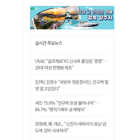
실시간 주요뉴스
[속보] "골프채로 YG 신사옥 출입문 '쾅쾅'…
20대 여성 현행범 체포"
[단독] 김영수 "국방부 청문준비단, 안규백 탈
영 알고있었다"
국민 75.6% "안규백 장관 물러나야"…
84.7% "병적기록부 공개해야"
정청래, 靑 겨냥... "신천지·레버리지·호남 반
도체 겁박 사과하라"