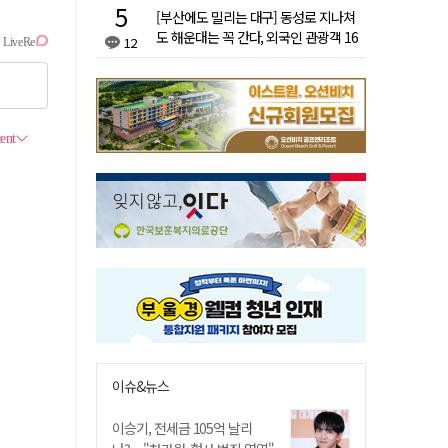
[부산에도 밀리는 대구] 동성로 지나쳐
도 해운대는 꼭 간다, 외국인 관광객 16
12
배 차이
이슈&뉴스
이승기, 전세금 105억 날리