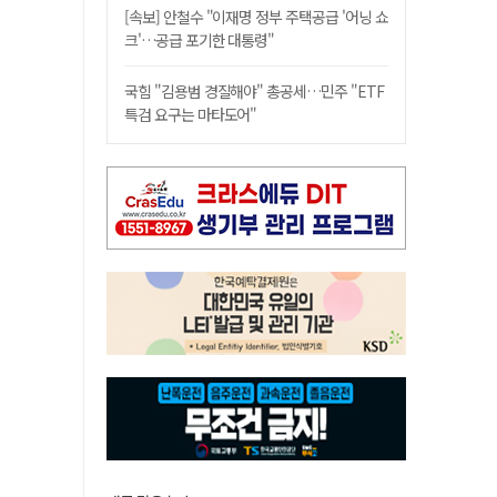
[속보] 안철수 "이재명 정부 주택공급 '어닝 쇼
크'…공급 포기한 대통령"
국힘 "김용범 경질해야" 총공세…민주 "ETF
특검 요구는 마타도어"