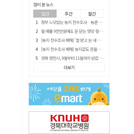
많이 본 뉴스
일간
주간
월간
정부 느닷없는 농지 전수조사…농촌 들쑤시는 '경자유전'의 칼날
월 매출 9천만원에도 문 닫는 영양 젖소농장… "일할 사람이 없어"
[농지 전수조사 폐해] '쌀 받고 논 내 준' 도지농 이제 어쩌나?
[농지 전수조사 폐해] 농지값도 흔들리나…"도지 막히면 헐값 매물 나올 수도"
경북 영천시, 9월부터 11월까지 반값 여행 혜택 제공
국민 51.9% "李 대통령 재판 재개 필요하다"
더보기
'솔리다임 IPO 추진설' SK하이닉스, 주가 9% 급락
[농지 전수조사 폐해] 실경작농·청년농 부담도 커진다
아쉬운 태클
김주수 전 의성군수 공덕비 결국 철거… 문화재법 위반 원상복구