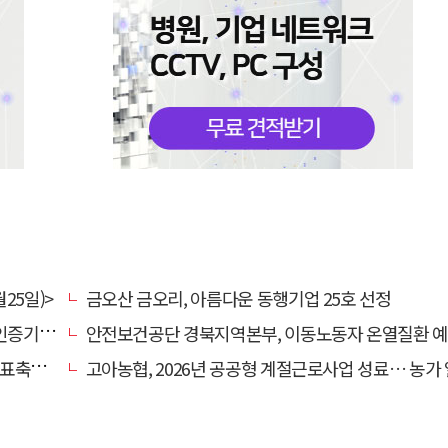
25일)>
금오산 금오리, 아름다운 동행기업 25호 선정
관 선정
안전보건공단 경북지역본부, 이동노동자 온열질환 예방 캠
 나서
고아농협, 2026년 공공형 계절근로사업 성료… 농가 일손 부족 해소 '효