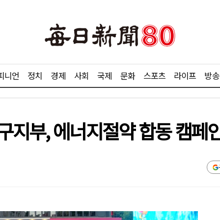
피니언
정치
경제
사회
국제
문화
스포츠
라이프
방송
구지부, 에너지절약 합동 캠페