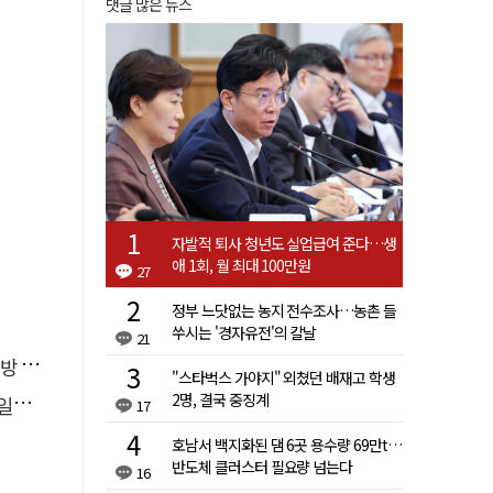
댓글 많은 뉴스
자발적 퇴사 청년도 실업급여 준다…생
애 1회, 월 최대 100만원
27
정부 느닷없는 농지 전수조사…농촌 들
쑤시는 '경자유전'의 칼날
21
페인
"스타벅스 가야지" 외쳤던 배재고 학생
2명, 결국 중징계
자'
17
호남서 백지화된 댐 6곳 용수량 69만t…
반도체 클러스터 필요량 넘는다
16