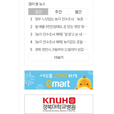
많이 본 뉴스
일간
주간
월간
정부 느닷없는 농지 전수조사…농촌 들쑤시는 '경자유전'의 칼날
월 매출 9천만원에도 문 닫는 영양 젖소농장… "일할 사람이 없어"
[농지 전수조사 폐해] '쌀 받고 논 내 준' 도지농 이제 어쩌나?
[농지 전수조사 폐해] 농지값도 흔들리나…"도지 막히면 헐값 매물 나올 수도"
경북 영천시, 9월부터 11월까지 반값 여행 혜택 제공
'솔리다임 IPO 추진설' SK하이닉스, 주가 9% 급락
더보기
국민 51.9% "李 대통령 재판 재개 필요하다"
[농지 전수조사 폐해] 실경작농·청년농 부담도 커진다
아쉬운 태클
김주수 전 의성군수 공덕비 결국 철거… 문화재법 위반 원상복구