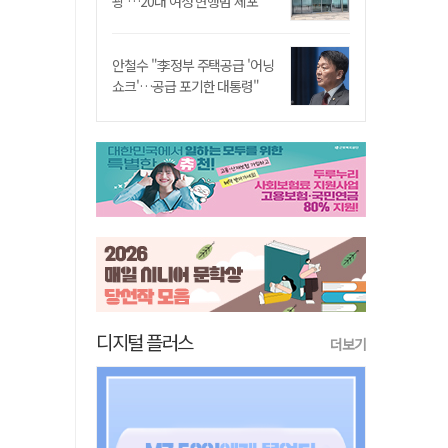
쾅'…20대 여성 현행범 체포"
안철수 "李정부 주택공급 '어닝
쇼크'…공급 포기한 대통령"
디지털 플러스
더보기