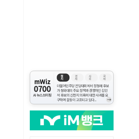
정
경
사
국
치
제
회
제
mWiz
0700
더불어민주당 전당대회에서 정청래 후보
가 청와대의 주요 정책과 경쟁자인 김민
AI 뉴스브리핑
석 후보의 신천지 의혹에 대한 사과를 요
→
구하며 갈등이 고조되고 있다...