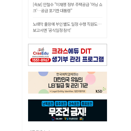
[속보] 안철수 "이재명 정부 주택공급 '어닝 쇼
크'…공급 포기한 대통령"
노태악 출장에 부인 별도 일정 수행 직원도…
보고서엔 '공식일정 참석'