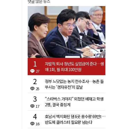
댓글 많은 뉴스
자발적 퇴사 청년도 실업급여 준다…생
애 1회, 월 최대 100만원
27
정부 느닷없는 농지 전수조사…농촌 들
쑤시는 '경자유전'의 칼날
25
"스타벅스 가야지" 외쳤던 배재고 학생
2명, 결국 중징계
17
호남서 백지화된 댐 6곳 용수량 69만t…
반도체 클러스터 필요량 넘는다
16