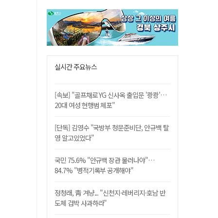
실시간 주요뉴스
[속보] "골프채로 YG 신사옥 출입문 '쾅쾅'…
20대 여성 현행범 체포"
[단독] 김영수 "국방부 청문준비단, 안규백 탈
영 알고있었다"
국민 75.6% "안규백 장관 물러나야"…
84.7% "병적기록부 공개해야"
정청래, 靑 겨냥... "신천지·레버리지·호남 반
도체 겁박 사과하라"