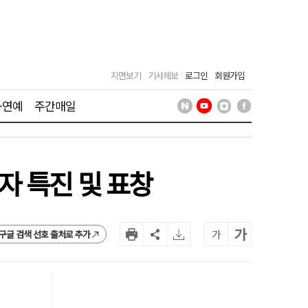
지면보기
기사제보
로그인
회원가입
·연예
주간매일
자 특진 및 표창
가
가
구글 검색 선호 출처로 추가