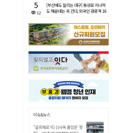
[부산에도 밀리는 대구] 동성로 지나쳐
도 해운대는 꼭 간다, 외국인 관광객 16
12
배 차이
이슈&뉴스
"골프채로 YG 신사옥 출입문 '쾅