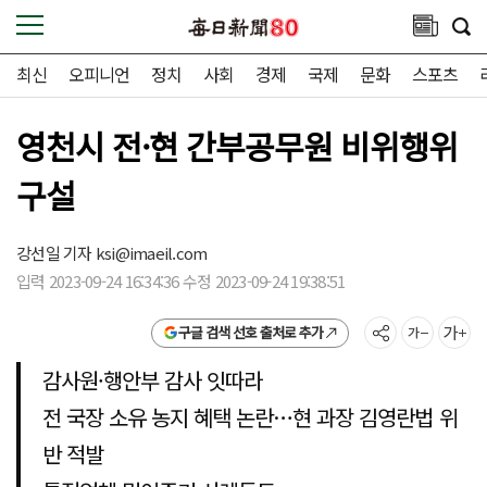
최신
오피니언
정치
사회
경제
국제
문화
스포츠
영천시 전·현 간부공무원 비위행위
구설
강선일 기자
ksi@imaeil.com
입력 2023-09-24 16:34:36 수정 2023-09-24 19:38:51
구글 검색 선호 출처로 추가
감사원·행안부 감사 잇따라
전 국장 소유 농지 혜택 논란…현 과장 김영란법 위
반 적발