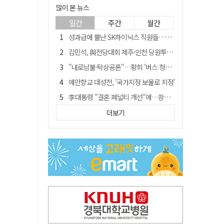
많이 본 뉴스
일간
주간
월간
성과급에 뿔난 SK하이닉스 직원들…3500명 모여 '새 노조' 만든다
김민석, 與전당대회 제주·인천 당원투표서 승리…누적 득표는 '초박빙'
"내로남불·탁상공론"…황희 '버스 청년주택' 제안에 與 내부서도 쓴소리
예안향교 대성전, '국가지정 보물로 지정'
李대통령 "결혼 페널티 개선"에…장동혁 "그 페널티 만든 게 이 정권"
블룸버그 "SK하이닉스, 中 패키징공장 지분매각 등 검토"
더보기
중국 회사 이직 노리고 SK하이닉스 기밀 빼돌려…결국 실형
트럼프 만난 손현보 목사…"현재 자유대한민국 여러 면에서 어려움"
"아버지 외출한 사이"…흉기로 40대母 살해한 고교 자퇴생, 구속 기로에
서울 면목동서 60대 남성 2명 흉기에 숨져…지인 관계로 추정