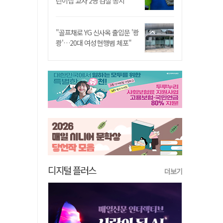
린이집 교사 2명 검찰 송치
"골프채로 YG 신사옥 출입문 '쾅
쾅'…20대 여성 현행범 체포"
디지털 플러스
더보기