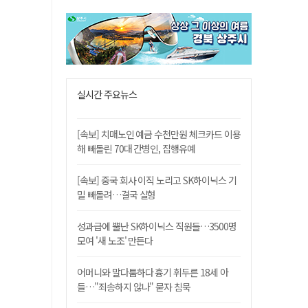
실시간 주요뉴스
[속보] 치매노인 예금 수천만원 체크카드 이용
해 빼돌린 70대 간병인, 집행유예
[속보] 중국 회사 이직 노리고 SK하이닉스 기
밀 빼돌려…결국 실형
성과급에 뿔난 SK하이닉스 직원들…3500명
모여 '새 노조' 만든다
어머니와 말다툼하다 흉기 휘두른 18세 아
들…"죄송하지 않나" 묻자 침묵