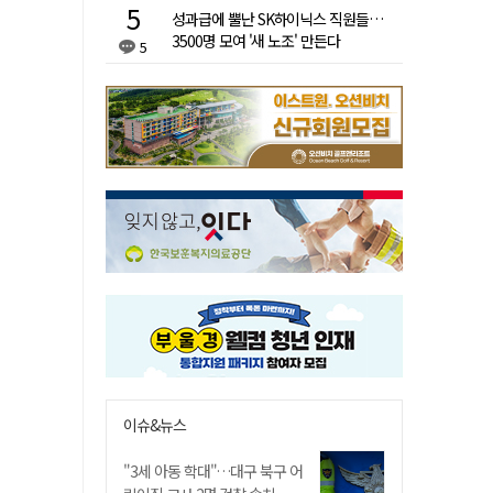
성과급에 뿔난 SK하이닉스 직원들…
3500명 모여 '새 노조' 만든다
5
이슈&뉴스
"3세 아동 학대"…대구 북구 어