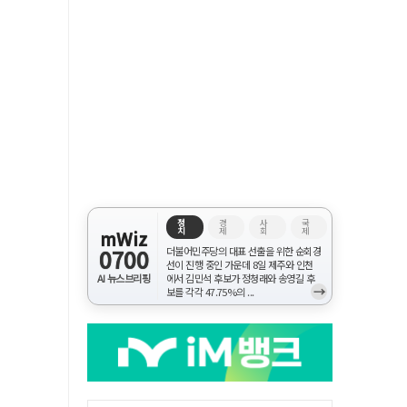
정
경
사
국
치
제
회
제
mWiz
0700
더불어민주당의 대표 선출을 위한 순회경
선이 진행 중인 가운데 8일 제주와 인천
AI 뉴스브리핑
에서 김민석 후보가 정청래와 송영길 후
→
보를 각각 47.75%의 ...