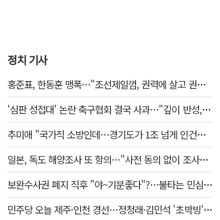
정치 기사
홍준표, 한동훈 맹폭…"조선제일껌, 권력에 살고 권력에 죽었다"
'심판 성접대' 논란 축구협회 결국 사과…"깊이 반성, 쇄신하겠다"
추미애 "국가직 소방인데…경기도가 1조 넘게 인건비 대납"
일본, 독도 해양조사 또 항의…"사전 동의 없이 조사" 주장
보완수사권 폐지 직후 "야~기분좋다"?…불타는 민심에 기름, 민주당 '말말말'[금주의 정치舌전]
민주당 오늘 제주·인천 경선…정청래·김민석 '초박빙' 승부