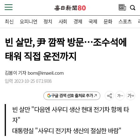
최신
오피니언
정치
사회
경제
국제
문화
스포츠
빈 살만, 尹 깜짝 방문…조수석에
태워 직접 운전까지
김봄이 기자
bom@imaeil.com
입력 2023-10-25 07:19:08
구글 검색 선호 출처로 추가
빈 살만 "다음엔 사우디 생산 현대 전기차 함께 타
자"
대통령실 "사우디 전기차 생산의 절실한 바람"