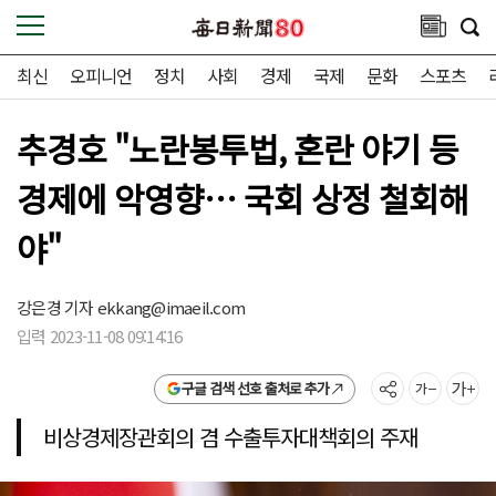
최신
오피니언
정치
사회
경제
국제
문화
스포츠
추경호 "노란봉투법, 혼란 야기 등
경제에 악영향… 국회 상정 철회해
야"
강은경 기자
ekkang@imaeil.com
입력 2023-11-08 09:14:16
구글 검색 선호 출처로 추가
비상경제장관회의 겸 수출투자대책회의 주재