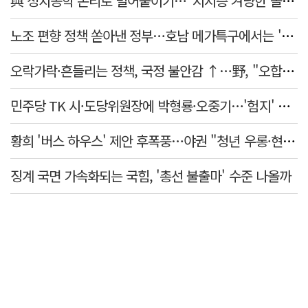
與 정치공학 논리로 밀어붙이기…"지지층 겨냥한 졸속 포퓰리즘 정책"
노조 편향 정책 쏟아낸 정부…호남 메가특구에서는 '반노조'?
오락가락·흔들리는 정책, 국정 불안감 ↑…野, "오합지졸"
민주당 TK 시·도당위원장에 박형룡·오중기…'험지' 총선 이끈다
황희 '버스 하우스' 제안 후폭풍…야권 "청년 우롱·현실 괴리" 총공세
징계 국면 가속화되는 국힘, '총선 불출마' 수준 나올까