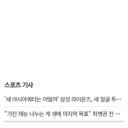
스포츠 기사
'새 아시아쿼터는 어떨까' 삼성 라이온즈, 새 얼굴 투수 미야모리 영입
"가진 재능 나누는 게 생애 마지막 목표" 최병권 전 대구체고 복싱 감독