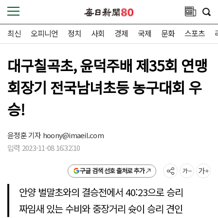
최신
오피니언
정치
사회
경제
국제
문화
스포츠
대구칠곡초, 윤덕주배 제35회 연맹
회장기 전국남녀초등 농구대회 우
승!
윤정훈 기자
hoony@imaeil.com
입력 2023-11-08 16:32:10
구글 검색 선호 출처로 추가
안양 벌말초와의 결승전에서 40:23으로 승리
짜임새 있는 수비와 중장거리 슛이 승리 견인