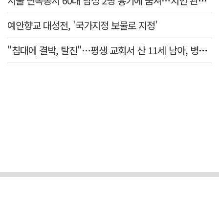
서울 면목동서 60대 남성 2명 흉기에 숨져…지인 관계로 추정
예안향교 대성전, '국가지정 보물로 지정'
"침대에 결박, 탈진"…평생 교회서 산 11세 남아, 병원 이송 끝 숨져