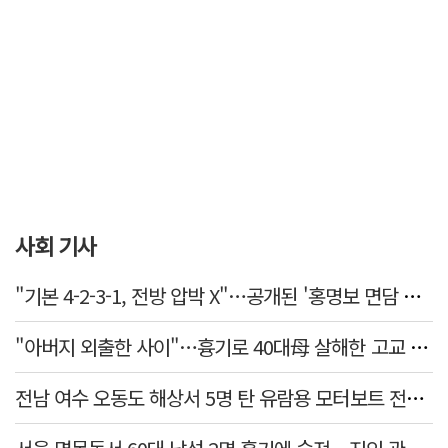
사회 기사
"기본 4-2-3-1, 전방 압박 X"…공개된 '홍명보 면담 수첩'
"아버지 외출한 사이"…흉기로 40대母 살해한 고교 자퇴생, 구속 기로에
전남 여수 오동도 해상서 5명 탄 유람용 모터보트 전복…2명 숨져