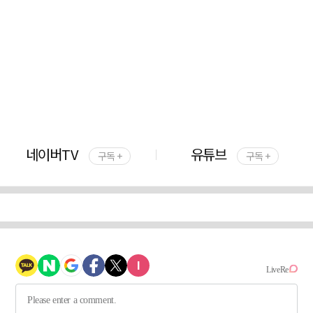
네이버TV
유튜브
구독 +
구독 +