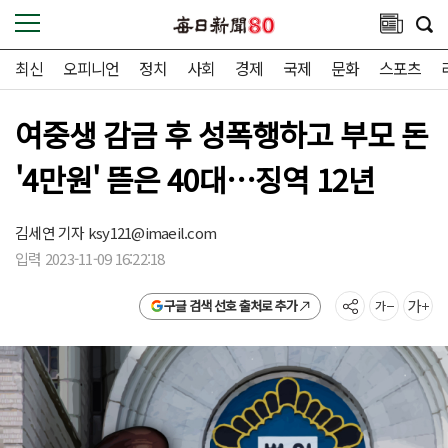
최신
오피니언
정치
사회
경제
국제
문화
스포츠
여중생 감금 후 성폭행하고 부모 돈
'4만원' 뜯은 40대…징역 12년
김세연 기자
ksy121@imaeil.com
입력 2023-11-09 16:22:18
구글 검색 선호 출처로 추가