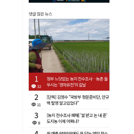
댓글 많은 뉴스
정부 느닷없는 농지 전수조사…농촌 들
쑤시는 '경자유전'의 칼날
32
[단독] 김영수 "국방부 청문준비단, 안규
백 탈영 알고있었다"
11
[농지 전수조사 폐해] '쌀 받고 논 내 준'
도지농 이제 어쩌나?
8
월 매출 9천만원에도 문 닫는 영양 젖소