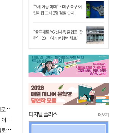
"3세 아동 학대"…대구 북구 어
린이집 교사 2명 검찰 송치
"골프채로 YG 신사옥 출입문 '쾅
쾅'…20대 여성 현행범 체포"
추정
디지털 플러스
더보기
 숨져
 구속