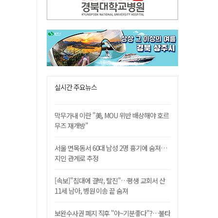
실시간 주요뉴스
막무가내 이란 "美, MOU 위반 배상해야 호르
무즈 재개방"
서울 면목동서 60대 남성 2명 흉기에 숨져…
지인 관계로 추정
[속보]"침대에 결박, 탈진"…평생 교회서 산
11세 남아, 병원 이송 끝 숨져
보완수사권 폐지 직후 "야~기분좋다"?…불타