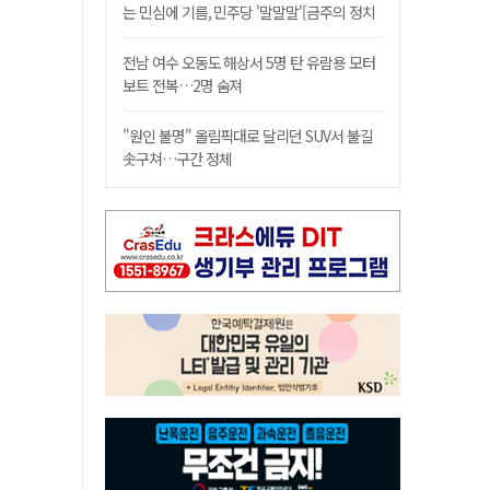
는 민심에 기름, 민주당 '말말말'[금주의 정치
舌전]
전남 여수 오동도 해상서 5명 탄 유람용 모터
보트 전복…2명 숨져
"원인 불명" 올림픽대로 달리던 SUV서 불길
솟구쳐…구간 정체