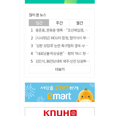
많이 본 뉴스
일간
주간
월간
홍준표, 한동훈 맹폭…"조선제일껌, 권력에 살고 권력에 죽었다"
[시사뒷담] MOU의 함정, 협약식이 투자 확정은 아니긴 해
'심판 성접대' 논란 축구협회 결국 사과…"깊이 반성, 쇄신하겠다"
"내로남불·탁상공론"…황희 '버스 청년주택' 제안에 與 내부서도 쓴소리
김민석, 與전당대회 제주·인천 당원투표서 승리…누적 득표는 '초박빙'
"경로당 통장에 비밀번호가 적혀 있다"…전국 돌며 경로당 13곳 턴 30대 구속
더보기
예안향교 대성전, '국가지정 보물로 지정'
휠체어 환자 발로 밀어 숨지게 한 70대 간병인…2심도 집행유예
"침대에 결박, 탈진"…평생 교회서 산 11세 남아, 병원 이송 끝 숨져
[금주의 이슈] 하늘의 외계인, 바다의 귀향자…영화 '호프'와 '오디세이'