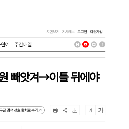
지면보기
기사제보
로그인
회원가입
·연예
주간매일
0만원 빼앗겨→이틀 뒤에야
가
가
구글 검색 선호 출처로 추가