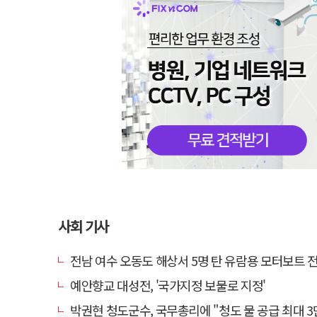
사회 기사
전남 여수 오동도 해상서 5명 탄 유람용 모터보트 전복…2
예안향교 대성전, '국가지정 보물로 지정'
박권현 청도군수, 국무총리에 "청도 물 공급 최대 3만t 늘