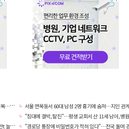
명 숨져
서울 면목동서 60대 남성 2명 흉기에 숨져…지인 관계로 
"침대에 결박, 탈진"…평생 교회서 산 11세 남아, 병원 이송 끝
려달라"
"경로당 통장에 비밀번호가 적혀 있다"…전국 돌며 경로당 13곳 턴 30대