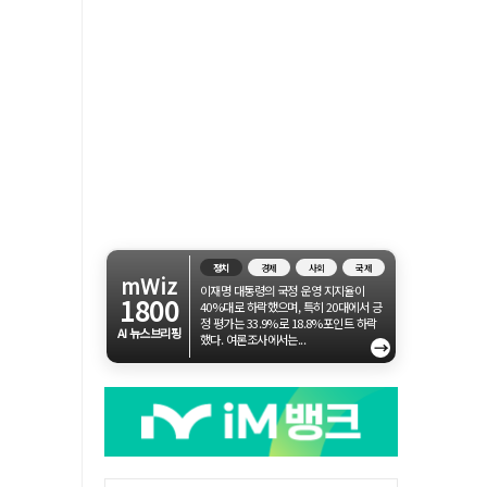
정치
경제
사회
국제
mWiz
이재명 대통령의 국정 운영 지지율이
1800
40%대로 하락했으며, 특히 20대에서 긍
정 평가는 33.9%로 18.8%포인트 하락
AI 뉴스브리핑
했다. 여론조사에서는...
→