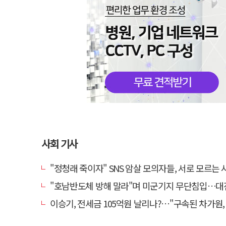
사회 기사
"정청래 죽이자" SNS 암살 모의자들, 서로 모르는 사이였다
"호남반도체 방해 말라"며 미군기지 무단침입…대진연 회원 3명 
이승기, 전세금 105억원 날리나?…"구속된 차가원, 형사 범죄