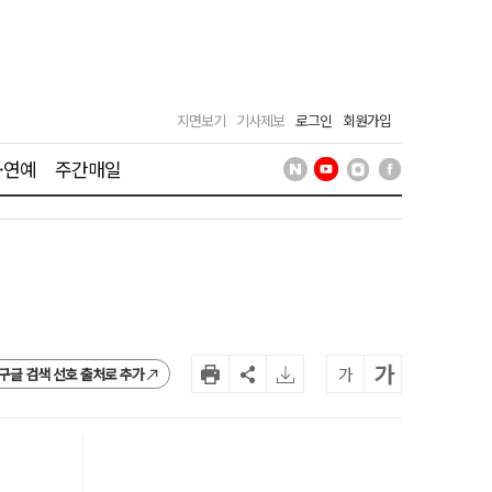
지면보기
기사제보
로그인
회원가입
·연예
주간매일
가
가
구글 검색 선호 출처로 추가