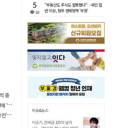
"부동산도 주식도 잘못했다"…국민 절
반 이상, 정부 경제정책 '부정'
10
적 중
접대'
이슈&뉴스
 칼날
이승기, 전세금 105억 날리