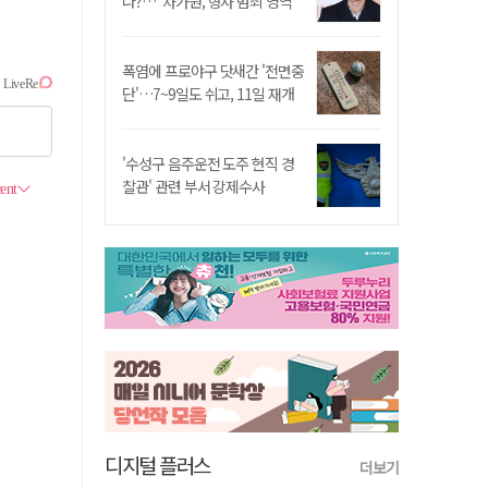
나?…"차가원, 형사 범죄 영역"
폭염에 프로야구 닷새간 '전면중
단'…7~9일도 쉬고, 11일 재개
'수성구 음주운전 도주 현직 경
찰관' 관련 부서 강제수사
디지털 플러스
더보기