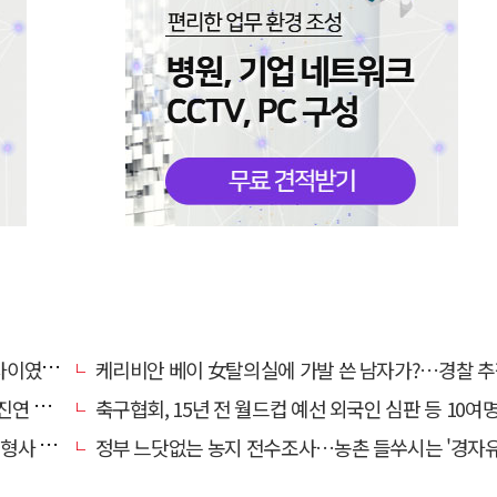
…檢송치
케리비안 베이 女탈의실에 가발 쓴 남자가?…경찰 추
'구속'
축구협회, 15년 전 월드컵 예선 외국인 심판 등 10여명에 '성 
 영역"
정부 느닷없는 농지 전수조사…농촌 들쑤시는 '경자유전'의