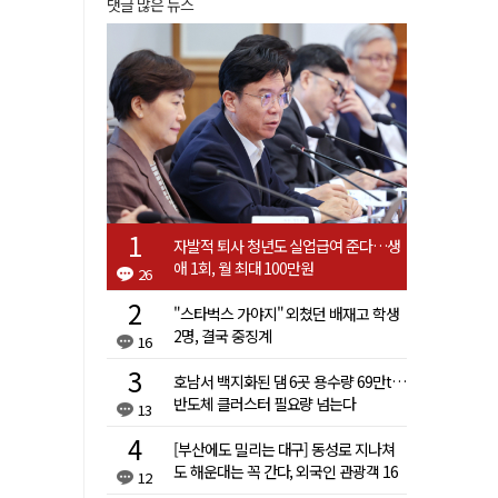
댓글 많은 뉴스
자발적 퇴사 청년도 실업급여 준다…생
애 1회, 월 최대 100만원
26
"스타벅스 가야지" 외쳤던 배재고 학생
2명, 결국 중징계
16
호남서 백지화된 댐 6곳 용수량 69만t…
반도체 클러스터 필요량 넘는다
13
[부산에도 밀리는 대구] 동성로 지나쳐
도 해운대는 꼭 간다, 외국인 관광객 16
12
배 차이