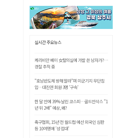
실시간 주요뉴스
케리비안 베이 女탈의실에 가발 쓴 남자가?…
경찰 추적 중
"호남반도체 방해 말라"며 미군기지 무단침
입…대진연 회원 3명 '구속'
한 달 만에 39% 날린 코스피…골드만삭스 "1
년 뒤 2배" 예상, 왜?
축구협회, 15년 전 월드컵 예선 외국인 심판
등 10여명에 '성 접대'