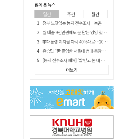
많이 본 뉴스
일간
주간
월간
정부 느닷없는 농지 전수조사…농촌 들쑤시는 '경자유전'의 칼날
월 매출 9천만원에도 문 닫는 영양 젖소농장… "일할 사람이 없어"
李대통령 지지율 다시 40%대로…20대는 18.8%p 급락
유승민 "尹 졸업한 서울대 법대·충암고도 없애야"…李 육사 통합 직격
[농지 전수조사 폐해] '쌀 받고 논 내 준' 도지농 이제 어쩌나?
[농지 전수조사 폐해] 농지값도 흔들리나…"도지 막히면 헐값 매물 나올 수도"
더보기
지역활성화 펀드 9호…포항 AI 데이터센터에 6천억 투입
국민 51.9% "李 대통령 재판 재개 필요하다"
경북 영천시, 9월부터 11월까지 반값 여행 혜택 제공
아쉬운 태클