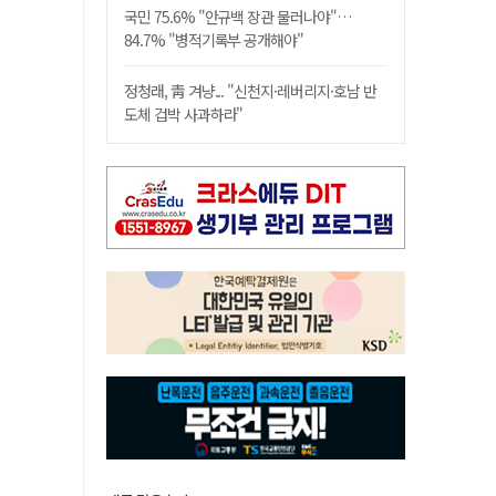
국민 75.6% "안규백 장관 물러나야"…
84.7% "병적기록부 공개해야"
정청래, 靑 겨냥... "신천지·레버리지·호남 반
도체 겁박 사과하라"