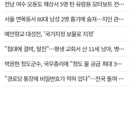
전남 여수 오동도 해상서 5명 탄 유람용 모터보트 전복…2명 숨져
서울 면목동서 60대 남성 2명 흉기에 숨져…지인 관계로 추정
예안향교 대성전, '국가지정 보물로 지정'
"침대에 결박, 탈진"…평생 교회서 산 11세 남아, 병원 이송 끝 숨져
박권현 청도군수, 국무총리에 "청도 물 공급 최대 3만t 늘려달라"
"경로당 통장에 비밀번호가 적혀 있다"…전국 돌며 경로당 13곳 턴 30대 구속