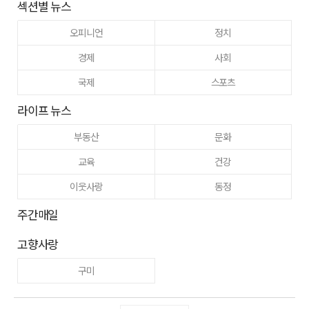
섹션별 뉴스
오피니언
정치
경제
사회
국제
스포츠
라이프 뉴스
부동산
문화
교육
건강
이웃사랑
동정
주간매일
고향사랑
구미