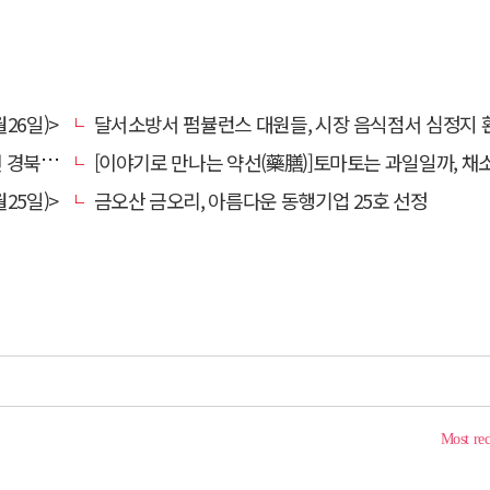
26일)>
달서소방서 펌뷸런스 대원들, 시장 음식점서 심정지 환자 생명
대 총장
[이야기로 만나는 약선(藥膳)]토마토는 과일일까, 채
25일)>
금오산 금오리, 아름다운 동행기업 25호 선정