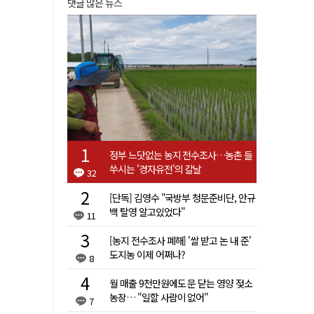
댓글 많은 뉴스
정부 느닷없는 농지 전수조사…농촌 들
쑤시는 '경자유전'의 칼날
32
[단독] 김영수 "국방부 청문준비단, 안규
백 탈영 알고있었다"
11
[농지 전수조사 폐해] '쌀 받고 논 내 준'
도지농 이제 어쩌나?
8
월 매출 9천만원에도 문 닫는 영양 젖소
농장… "일할 사람이 없어"
7