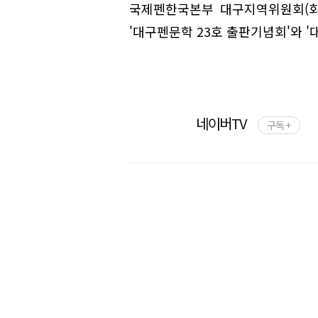
국제펜한국본부 대구지역위원회(회
'대구펜문학 23호 출판기념회'와 
네이버TV
구독 +