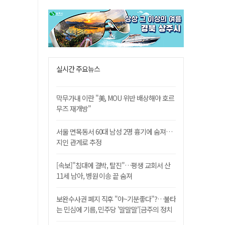
실시간 주요뉴스
막무가내 이란 "美, MOU 위반 배상해야 호르
무즈 재개방"
서울 면목동서 60대 남성 2명 흉기에 숨져…
지인 관계로 추정
[속보]"침대에 결박, 탈진"…평생 교회서 산
11세 남아, 병원 이송 끝 숨져
보완수사권 폐지 직후 "야~기분좋다"?…불타
는 민심에 기름, 민주당 '말말말'[금주의 정치
舌전]