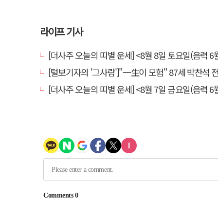
라이프 기사
[더사주 오늘의 띠별 운세] <8월 8일 토요일(음력 6월
[털보기자의 '그사람']"一生이 모험" 87세 박찬석 전 경북
[더사주 오늘의 띠별 운세] <8월 7일 금요일(음력 6월