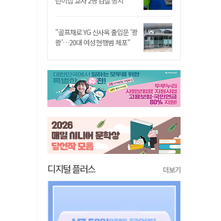
린이집 교사 2명 검찰 송치
"골프채로 YG 신사옥 출입문 '쾅
쾅'…20대 여성 현행범 체포"
디지털 플러스
더보기