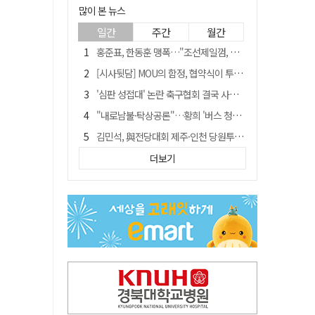
많이 본 뉴스
일간
주간
월간
홍준표, 한동훈 맹폭…"조선제일껌, 권력에 살고 권력에 죽었다"
[시사뒷담] MOU의 함정, 협약식이 투자 확정은 아니긴 해
'심판 성접대' 논란 축구협회 결국 사과…"깊이 반성, 쇄신하겠다"
"내로남불·탁상공론"…황희 '버스 청년주택' 제안에 與 내부서도 쓴소리
김민석, 與전당대회 제주·인천 당원투표서 승리…누적 득표는 '초박빙'
"경로당 통장에 비밀번호가 적혀 있다"…전국 돌며 경로당 13곳 턴 30대 구속
더보기
예안향교 대성전, '국가지정 보물로 지정'
휠체어 환자 발로 밀어 숨지게 한 70대 간병인…2심도 집행유예
"침대에 결박, 탈진"…평생 교회서 산 11세 남아, 병원 이송 끝 숨져
[금주의 이슈] 하늘의 외계인, 바다의 귀향자…영화 '호프'와 '오디세이'