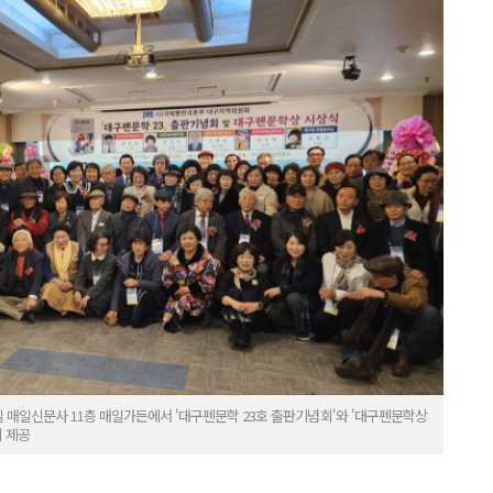
 매일신문사 11층 매일가든에서 '대구펜문학 23호 출판기념회'와 '대구펜문학상
 제공