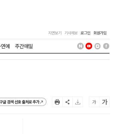
지면보기
기사제보
로그인
회원가입
·연예
주간매일
가
가
구글 검색 선호 출처로 추가