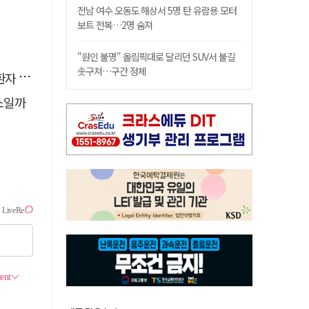
전남 여수 오동도 해상서 5명 탄 유람용 모터
보트 전복…2명 숨져
"원인 불명" 올림픽대로 달리던 SUV서 불길
솟구쳐…구간 정체
 살려
소일까