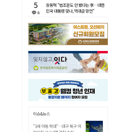
장동혁 "법조문도 안 봤다는 李…대한
민국 대통령 맞나, 역대급 망언"
6
이슈&뉴스
"3세 아동 학대"…대구 북구 어