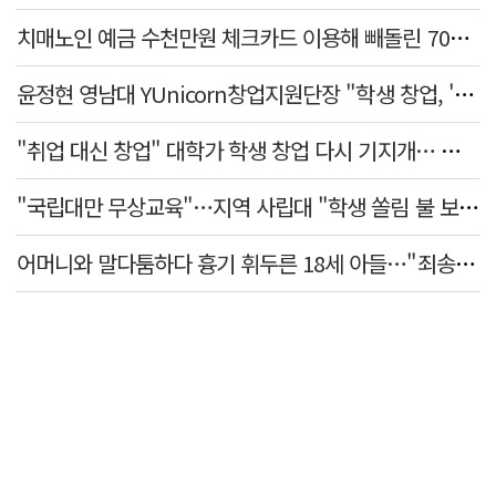
치매노인 예금 수천만원 체크카드 이용해 빼돌린 70대 간병인, 집행유예
윤정현 영남대 YUnicorn창업지원단장 "학생 창업, '팀 빌딩'이 제일 중요"
"취업 대신 창업" 대학가 학생 창업 다시 기지개… 창업자·기업·매출 동반 성장
"국립대만 무상교육"…지역 사립대 "학생 쏠림 불 보듯"
어머니와 말다툼하다 흉기 휘두른 18세 아들…"죄송하지 않나" 묻자 침묵