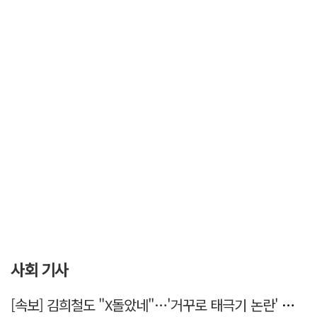
사회 기사
[속보] 김희철도 "X돌았네"…'거꾸로 태극기 논란' 인천시 현수막, 이틀 만에 철거