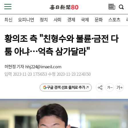
최신
오피니언
정치
사회
경제
국제
문화
스포츠
황의조 측 "친형수와 불륜·금전 다
툼 아냐…억측 삼가달라"
허현정 기자
hhj224@imaeil.com
입력 2023-11-23 17:56:53 수정 2023-11-23 22:43:50
구글 검색 선호 출처로 추가