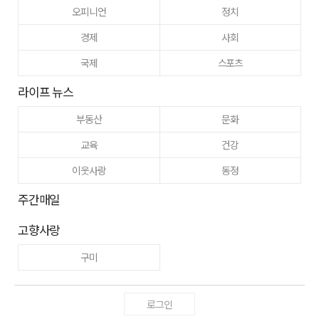
오피니언
정치
경제
사회
국제
스포츠
라이프 뉴스
부동산
문화
교육
건강
이웃사랑
동정
주간매일
고향사랑
구미
로그인