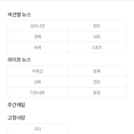
섹션별 뉴스
오피니언
정치
경제
사회
국제
스포츠
라이프 뉴스
부동산
문화
교육
건강
이웃사랑
동정
주간매일
고향사랑
구미