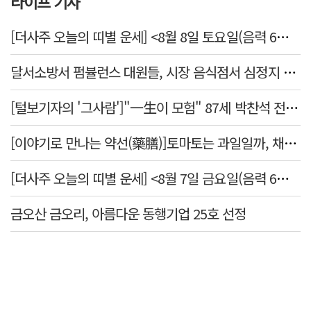
라이프 기사
[더사주 오늘의 띠별 운세] <8월 8일 토요일(음력 6월26일)>
달서소방서 펌뷸런스 대원들, 시장 음식점서 심정지 환자 생명 살려
[털보기자의 '그사람']"一生이 모험" 87세 박찬석 전 경북대 총장
[이야기로 만나는 약선(藥膳)]토마토는 과일일까, 채소일까
[더사주 오늘의 띠별 운세] <8월 7일 금요일(음력 6월25일)>
금오산 금오리, 아름다운 동행기업 25호 선정