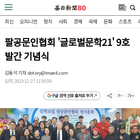
최신
오피니언
정치
사회
경제
국제
문화
스포츠
팔공문인협회 '글로벌문학21' 9호
발간 기념식
김동석 기자
dotory@imaeil.com
입력 2023-11-27 11:00:59
구글 검색 선호 출처로 추가